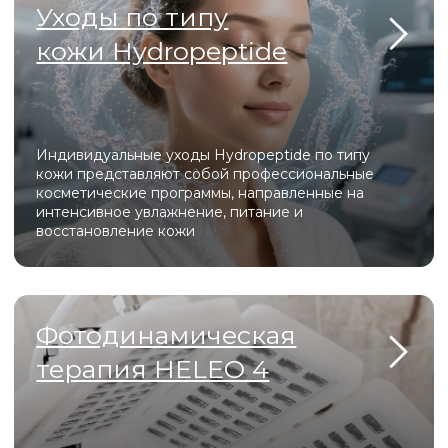
Оборуд
Heleo Pro Led
Heleo Pro LED — это профессиональная
светодиодная матрица с 4 спектрами излучения,
которая решает проблемы акне, старения и
пигментации, стимулируя регенерацию кожи на
клеточном уровне.
Beautylizer