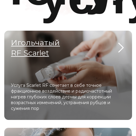
Индивидуальные уходы Hydropeptide по типу
кожи представляют собой профессиональные
косметические программы, направленные на
интенсивное увлажнение, питание и
восстановление кожи
Фотодинамическая
терапия HELEO 4
Процедура фотодинамической терапии, которая
избирательно удаляет поврежденные клетки,
запуская естественные механизмы омоложения
или решая такие проблемы, как акне,
пигментация
ВСЕ УСЛУГИ