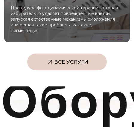
Beautylizer сочетает в себе ультразвуковую
чистку, фонофорез и микротоковую терапию,
обеспечивая глубокое очищение, лифтинг и
насыщение кожи активными компонентами без
боли и реабилитации.
Melsytech
Melsytech для лазерной эпиляции обеспечивает
быстрое и малоболезненное удаление
нежелательных волос на любых участках тела с
долговременным результатом и встроенной
системой охлаждения для комфорта клиента.
Scarlet S