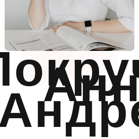
366-65-
55
или напишите в удобный
мессенджер:
для записи к конкретному специалисту:
ЗАПИСАТЬСЯ
Косметология
Цены
Новости и акции
Специалисты
О центре