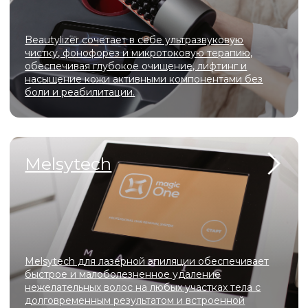
Современный аппарат для газожидкостного
пилинга, который сочетает глубокое очищение,
деликатное обновление кожи, лимфодренаж и
интенсивное увлажнение
О
центре
Мы создали уникальное пространство, в котором
гармонично сочетаются современные технологии,
профессионализм мастеров и атмосфера уюта. Здесь
каждая деталь продумана для того, чтобы вы могли
расслабиться, почувствовать заботу и насладиться
процессом преображения.
У нас вы сможете подчеркнуть свою естественную
красоту, сохранить молодость и здоровье, а также
выразить свою индивидуальность.