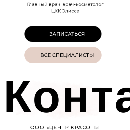
Контакты
ИМЕЮТСЯ ПРОТИВОПОКАЗАНИЯ,
ПРОКОНСУЛЬТИРУЙТЕСЬ
СО СПЕЦИАЛИСТОМ
18+
Наименование организации:
ООО «ЦКК Элисса»
ОГРН/ОГРНИП: 1245000119407
ИНН: 50003166099
Перечень услуг ООО ЦКК ЭЛИССА
Контакты органов исполнительной
власти в сфере охраны здоровья
граждан