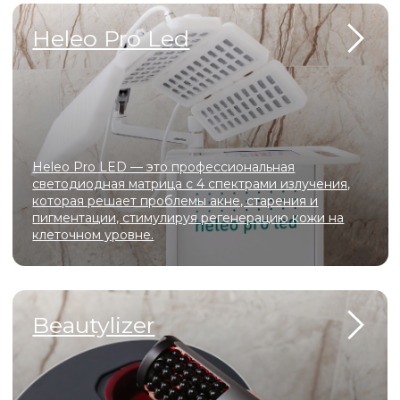
Scarlet S обеспечивает безболезненную RF-лифтинг
и микроигольчатую терапию, запуская мощный
синтез коллагена для омоложения кожи без
длительной реабилитации.
Capello
Capello сочетает функции эпиляции, лифтинга и
микротоков — всё необходимое для эффективной
косметологии в одном компактном устройстве.
АтисМед PRO 7