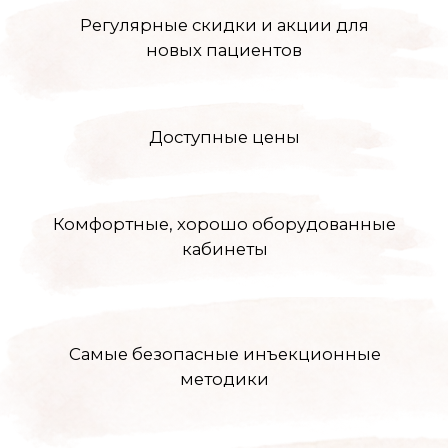
А
Покручи