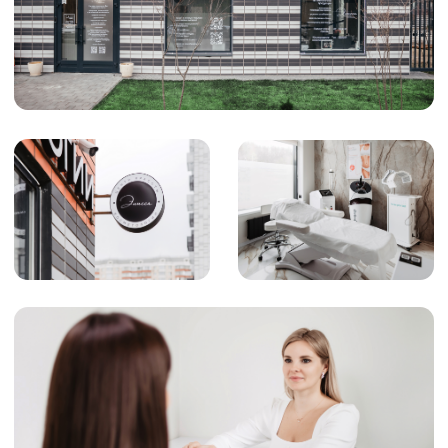
И КОСМЕТОЛОГИИ ЭЛИССА»
График работы
10:00 - 22:00
Адрес
Московская область, г.о. Ленинский, рп.
Дрожжино, ул. Южная, д. 16к2
Телефон
+7 (925) 366-65-55
e-mail
star5792@mail.ru