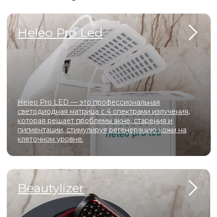
Scarlet S обеспечивает безболезненную RF-лифтинг
и микроигольчатую терапию, запуская мощный
синтез коллагена для омоложения кожи без
длительной реабилитации.
Capello
Capello сочетает функции эпиляции, лифтинга и
микротоков — всё необходимое для эффективной
косметологии в одном компактном устройстве.
АтисМед PRO 7