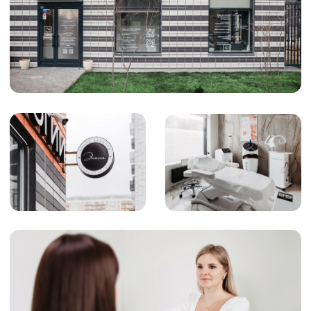
ООО «ЦЕНТР КРАСОТЫ
И КОСМЕТОЛОГИИ ЭЛИССА»
График работы
10:00 - 22:00
Адрес
Московская область, г.о. Ленинский, рп.
Дрожжино, ул. Южная, д. 16к2
Телефон
+7 (925) 366-65-55
e-mail
star5792@mail.ru