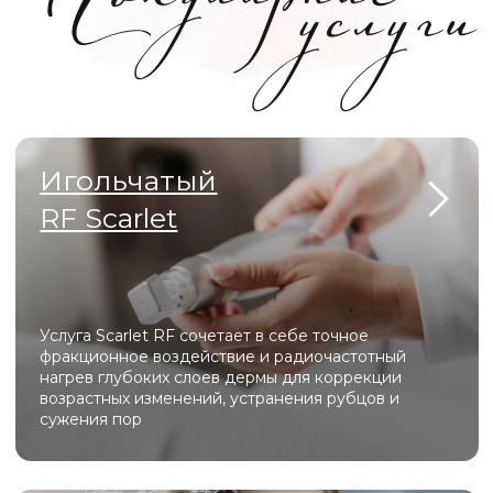
Индивидуальные уходы Hydropeptide по типу
кожи представляют собой профессиональные
косметические программы, направленные на
интенсивное увлажнение, питание и
восстановление кожи
Фотодинамическая
терапия HELEO 4
Процедура фотодинамической терапии, которая
избирательно удаляет поврежденные клетки,
запуская естественные механизмы омоложения
или решая такие проблемы, как акне,
пигментация
ВСЕ УСЛУГИ