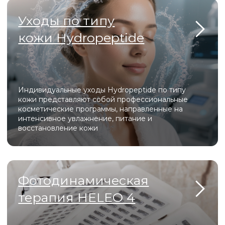
Оборудование
Heleo Pro Led
Heleo Pro LED — это профессиональная
светодиодная матрица с 4 спектрами излучения,
которая решает проблемы акне, старения и
пигментации, стимулируя регенерацию кожи на
клеточном уровне.
Beautylizer