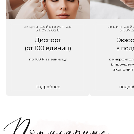
Популярные
услуги
акция действует до
акция дей
31.07.2026
31.07.
Диспорт
Экзо
(от 100 единиц)
в под
Игольчатый
по 160 ₽ за единицу
к микроигол
RF Scarlet
(лицо+шея+
экономия 
Услуга Scarlet RF сочетает в себе точное
подробнее
подро
фракционное воздействие и радиочастотный
нагрев глубоких слоев дермы для коррекции
возрастных изменений, устранения рубцов и
сужения пор
Уходы по типу
кожи Hydropeptide