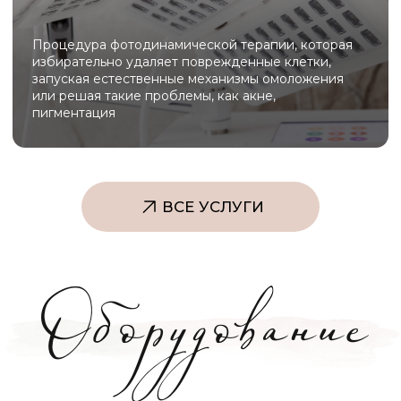
Beautylizer сочетает в себе ультразвуковую
чистку, фонофорез и микротоковую терапию,
обеспечивая глубокое очищение, лифтинг и
насыщение кожи активными компонентами без
боли и реабилитации.
Melsytech
Melsytech для лазерной эпиляции обеспечивает
быстрое и малоболезненное удаление
нежелательных волос на любых участках тела с
долговременным результатом и встроенной
системой охлаждения для комфорта клиента.
Scarlet S