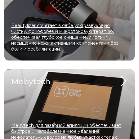
Современный аппарат для газожидкостного
пилинга, который сочетает глубокое очищение,
деликатное обновление кожи, лимфодренаж и
интенсивное увлажнение
О центре
Мы создали уникальное пространство, в котором
гармонично сочетаются современные технологии,
профессионализм мастеров и атмосфера уюта. Здесь
каждая деталь продумана для того, чтобы вы могли
расслабиться, почувствовать заботу и насладиться
процессом преображения.
У нас вы сможете подчеркнуть свою естественную
красоту, сохранить молодость и здоровье, а также