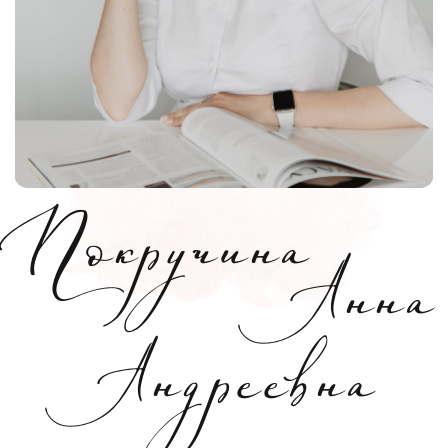
+7 (925) 366-65-55
или напишите в удобный
мессенджер:
для записи к конкретному специалисту:
ЗАПИСАТЬСЯ
Косметология
Цены
Новости и акции
Специалисты
О центре