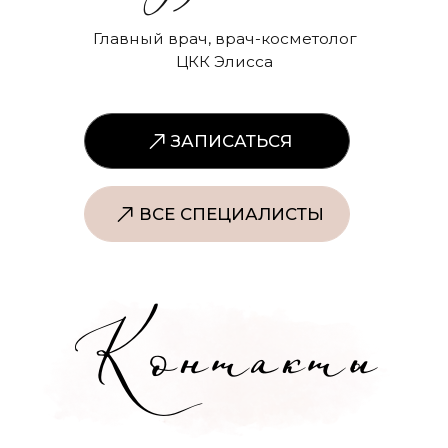
Контакты
ИМЕЮТСЯ ПРОТИВОПОКАЗАНИЯ,
ПРОКОНСУЛЬТИРУЙТЕСЬ
СО СПЕЦИАЛИСТОМ
18+
Наименование организации:
ООО «ЦКК Элисса»
ОГРН/ОГРНИП: 1245000119407
ИНН: 50003166099
Перечень услуг ООО ЦКК ЭЛИССА
Контакты органов исполнительной
власти в сфере охраны здоровья
граждан