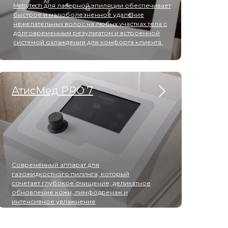
Melsytech для лазерной эпиляции обеспечивает
быстрое и малоболезненное удаление
нежелательных волос на любых участках тела с
долговременным результатом и встроенной
системой охлаждения для комфорта клиента.
АтисМед PRO 7
Современный аппарат для
газожидкостного пилинга, который
сочетает глубокое очищение, деликатное
обновление кожи, лимфодренаж и
интенсивное увлажнение