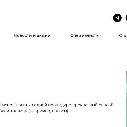
Услуги
О нас
Новости и акции
Специалисты
О ц
): использовать в одной процедуре-прекрасный способ
авить к лицу (например, волосы)