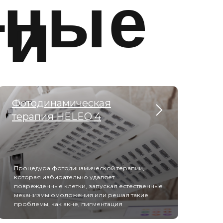
рные
ги
Фотодинамическая
терапия HELEO 4
Процедура фотодинамической терапии,
которая избирательно удаляет
поврежденные клетки, запуская естественные
механизмы омоложения или решая такие
проблемы, как акне, пигментация