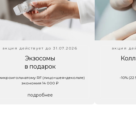
акция действует до 31.07.2026
акция дей
Экзосомы
Колл
в подарок
микроигольчатому RF (лицо+шея+декольте)
-10% (22
экономия 14 000 ₽
подробнее