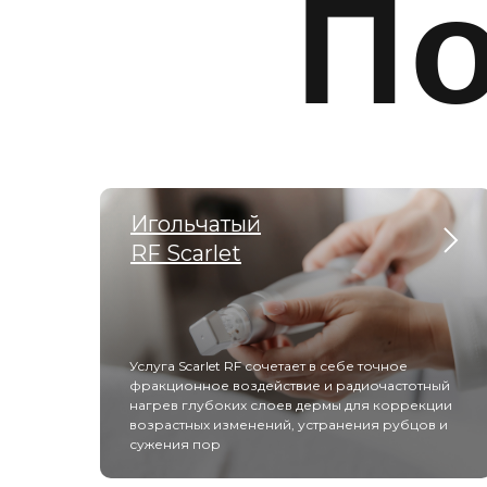
П
Игольчатый
RF Scarlet
Услуга Scarlet RF сочетает в себе точное
фракционное воздействие и радиочастотный
нагрев глубоких слоев дермы для коррекции
возрастных изменений, устранения рубцов и
сужения пор