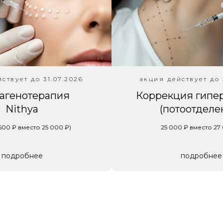
Акц
мес
ствует до 31.07.2026
акция действует до 
агенотерапия
Коррекция гипе
Nithya
(потоотделе
 500 ₽ вместо 25 000 ₽)
25 000 ₽ вместо 27
подробнее
подробнее