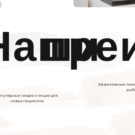
Наши
пре
Эффективные лазе
руб
егулярные скидки и акции для
новых пациентов