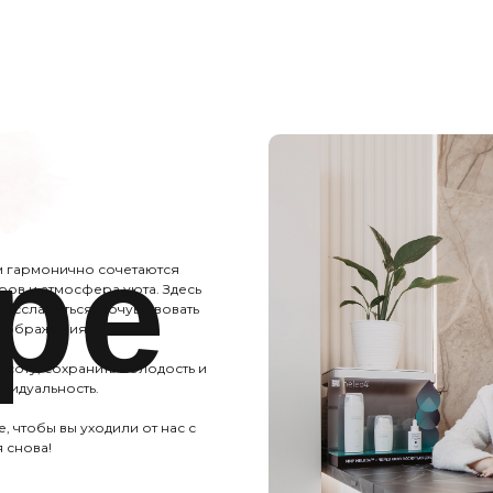
ре
м гармонично сочетаются
ов и атмосфера уюта. Здесь
расслабиться, почувствовать
реображения.
асоту, сохранить молодость и
ивидуальность.
 чтобы вы уходили от нас с
 снова!