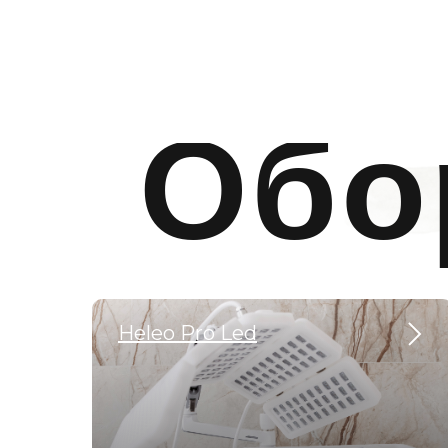
Обо
Heleo Pro Led