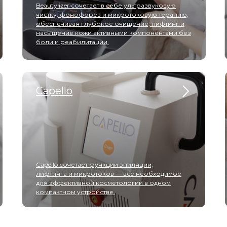
Beautylizer сочетает в себе ультразвуковую
чистку, фонофорез и микротоковую терапию,
обеспечивая глубокое очищение, лифтинг и
насыщение кожи активными компонентами без
боли и реабилитации.
Capello
Capello сочетает функции эпиляции,
лифтинга и микротоков — всё необходимое
для эффективной косметологии в одном
компактном устройстве.