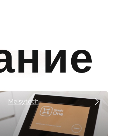
ание
Melsytech