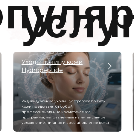
опуля
услу
Уходы по типу кожи
Hydropeptide
Индивидуальные уходы Hydropeptide по типу
кожи представляют собой
профессиональные косметические
программы, направленные на интенсивное
увлажнение, питание и восстановление кожи