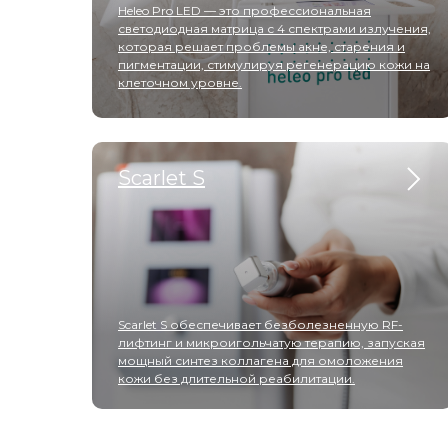
Heleo Pro LED — это профессиональная
светодиодная матрица с 4 спектрами излучения,
которая решает проблемы акне, старения и
пигментации, стимулируя регенерацию кожи на
клеточном уровне.
Scarlet S
Scarlet S обеспечивает безболезненную RF-
лифтинг и микроигольчатую терапию, запуская
мощный синтез коллагена для омоложения
кожи без длительной реабилитации.