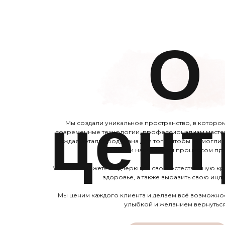
О
цент
Мы создали уникальное пространство, в которо
современные технологии, профессионализм мастер
каждая деталь продумана для того, чтобы вы могли 
заботу и насладиться процессом п
У нас вы сможете подчеркнуть свою естественную кр
здоровье, а также выразить свою инд
Мы ценим каждого клиента и делаем всё возможное,
улыбкой и желанием вернуться