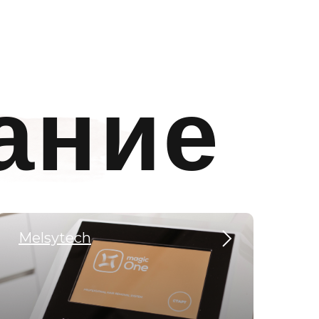
ание
Melsytech