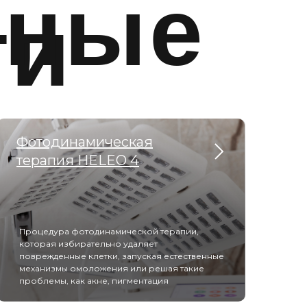
рные
ги
Фотодинамическая
терапия HELEO 4
Процедура фотодинамической терапии,
которая избирательно удаляет
поврежденные клетки, запуская естественные
механизмы омоложения или решая такие
проблемы, как акне, пигментация