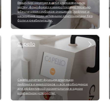
Beautylizer сочетает в себе ультразвуковую
чистку, фонофорез и микротоковую терапию,
обеспечивая глубокое очищение, лифтинг и
насыщение кожи активными компонентами без
боли и реабилитации.
Capello
Capello сочетает функции эпиляции,
лифтинга и микротоков — всё необходимое
для эффективной косметологии в одном
компактном устройстве.