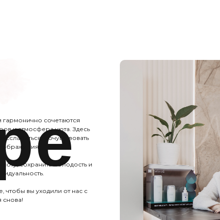
ре
м гармонично сочетаются
ов и атмосфера уюта. Здесь
расслабиться, почувствовать
реображения.
асоту, сохранить молодость и
ивидуальность.
 чтобы вы уходили от нас с
 снова!