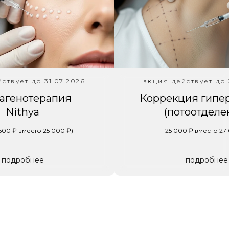
Акц
мес
ствует до 31.07.2026
акция действует до 
агенотерапия
Коррекция гипе
Nithya
(потоотделе
 500 ₽ вместо 25 000 ₽)
25 000 ₽ вместо 27
подробнее
подробнее