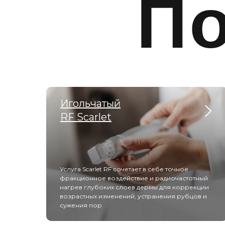
П
Игольчатый
RF Scarlet
Услуга Scarlet RF сочетает в себе точное
фракционное воздействие и радиочастотный
нагрев глубоких слоев дермы для коррекции
возрастных изменений, устранения рубцов и
сужения пор