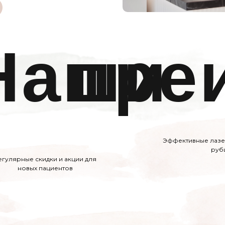
Наши
пре
Эффективные лазе
руб
егулярные скидки и акции для
новых пациентов