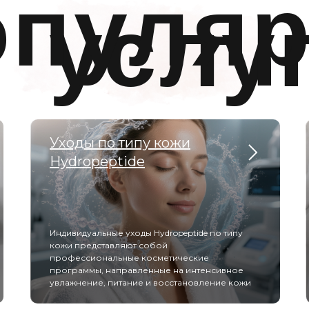
опуля
услу
Уходы по типу кожи
Hydropeptide
Индивидуальные уходы Hydropeptide по типу
кожи представляют собой
профессиональные косметические
программы, направленные на интенсивное
увлажнение, питание и восстановление кожи