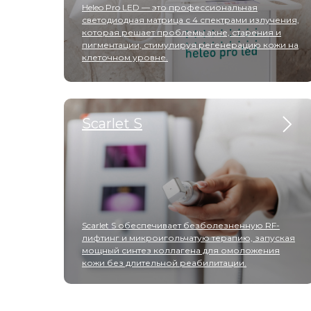
Heleo Pro LED — это профессиональная
светодиодная матрица с 4 спектрами излучения,
которая решает проблемы акне, старения и
пигментации, стимулируя регенерацию кожи на
клеточном уровне.
Scarlet S
Scarlet S обеспечивает безболезненную RF-
лифтинг и микроигольчатую терапию, запуская
мощный синтез коллагена для омоложения
кожи без длительной реабилитации.