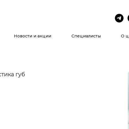
Услуги
О нас
Новости и акции
Специалисты
О ц
стика губ