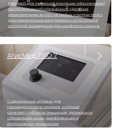
Melsytech для лазерной эпиляции обеспечивает
быстрое и малоболезненное удаление
нежелательных волос на любых участках тела с
долговременным результатом и встроенной
системой охлаждения для комфорта клиента.
АтисМед PRO 7
Современный аппарат для
газожидкостного пилинга, который
сочетает глубокое очищение, деликатное
обновление кожи, лимфодренаж и
интенсивное увлажнение