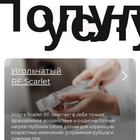
пигментация
ВСЕ УСЛУГИ
Оборуд
Heleo Pro Led
Heleo Pro LED — это профессиональная
светодиодная матрица с 4 спектрами излучения,
которая решает проблемы акне, старения и
пигментации, стимулируя регенерацию кожи на
клеточном уровне.