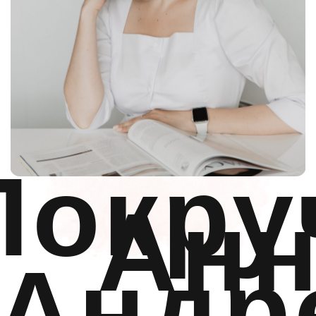
Цены
Новости и акции
Специалисты
О центре
Контакты
ИМЕЮТСЯ ПРОТИВОПОКАЗАНИЯ,
ПРОКОНСУЛЬТИРУЙТЕСЬ
СО СПЕЦИАЛИСТОМ
18+
Наименование организации:
ООО «ЦКК Элисса»
ОГРН/ОГРНИП: 1245000119407
ИНН: 50003166099