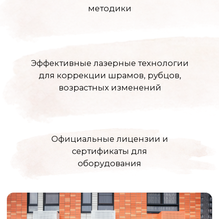
Контак
ООО «ЦЕНТР КРАСОТЫ
И КОСМЕТОЛОГИИ ЭЛИССА»
График работы
10:00 - 22:00
Адрес
Московская область, г.о. Ленинский, рп.
Дрожжино, ул. Южная, д. 16к2
Телефон
+7 (925) 366-65-55
e-mail
star5792@mail.ru