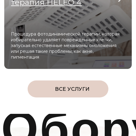
системой охлаждения для комфорта клиента.
Scarlet S
Scarlet S обеспечивает безболезненную RF-лифтинг
и микроигольчатую терапию, запуская мощный
синтез коллагена для омоложения кожи без
длительной реабилитации.
Capello
Capello сочетает функции эпиляции, лифтинга и
микротоков — всё необходимое для эффективной
косметологии в одном компактном устройстве.