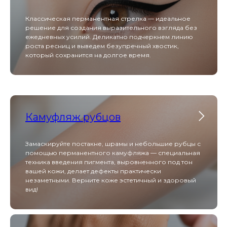
Классическая перманентная стрелка — идеальное
решение для создания выразительного взгляда без
ежедневных усилий. Деликатно подчеркнем линию
роста ресниц и выведем безупречный хвостик,
Акции
который сохранится на долгое время.
меся
Камуфляж рубцов
Замаскируйте постакне, шрамы и небольшие рубцы с
помощью перманентного камуфляжа — специальная
техника введения пигмента, выровненного под тон
вашей кожи, делает дефекты практически
ции
незаметными. Верните коже эстетичный и здоровый
вид!
сяца