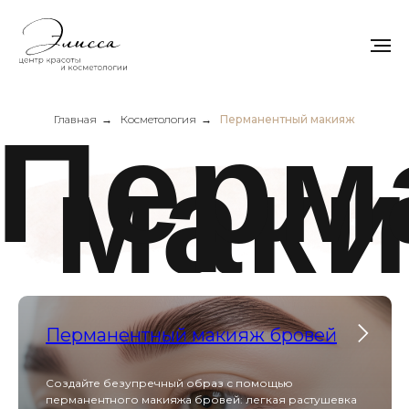
Перман
макия
Главная
→
Косметология
→
Перманентный макияж
Перманентный макияж бровей
Создайте безупречный образ с помощью
перманентного макияжа бровей: легкая растушевка