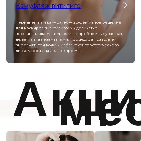
Камуфляж витилиго
Перманентный камуфляж — эффективное решение
для маскировки витилиго: мы деликатно
Популя
восстанавливаем цвет кожи на проблемных участках,
делая пятна незаметными. Процедура позволяет
услуг
выровнять тон кожи и избавиться от эстетического
дискомфорта на долгое время.
Игольчатый
RF Scarlet
Услуга Scarlet RF сочетает в себе точное
фракционное воздействие и радиочастотный
нагрев глубоких слоев дермы для коррекции
возрастных изменений, устранения рубцов и
сужения пор