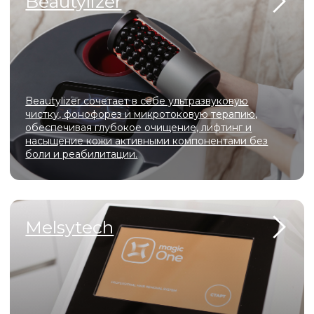
центре
гармонично сочетаются современные технологии,
профессионализм мастеров и атмосфера уюта. Здесь
каждая деталь продумана для того, чтобы вы могли
расслабиться, почувствовать заботу и насладиться
процессом преображения.
У нас вы сможете подчеркнуть свою естественную
красоту, сохранить молодость и здоровье, а также
выразить свою индивидуальность.
Мы ценим каждого клиента и делаем всё возможное,
чтобы вы уходили от нас с улыбкой и желанием
вернуться снова!
ПОДРОБНЕЕ