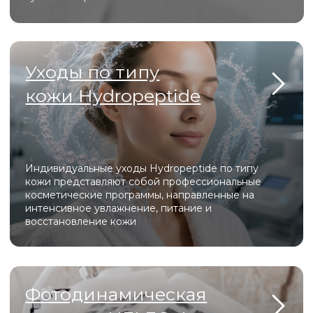
Beautylizer
Beautylizer сочетает в себе ультразвуковую
чистку, фонофорез и микротоковую терапию,
обеспечивая глубокое очищение, лифтинг и
насыщение кожи активными компонентами без
боли и реабилитации.
Melsytech
Melsytech для лазерной эпиляции обеспечивает
быстрое и малоболезненное удаление
нежелательных волос на любых участках тела с
долговременным результатом и встроенной