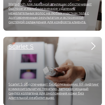
аши
преиму
Специалисты
с 10-летним опытом
Регулярные скидки и акции для
новых пациентов
Доступные цены
Комфортные, хорошо оборудованные
кабинеты