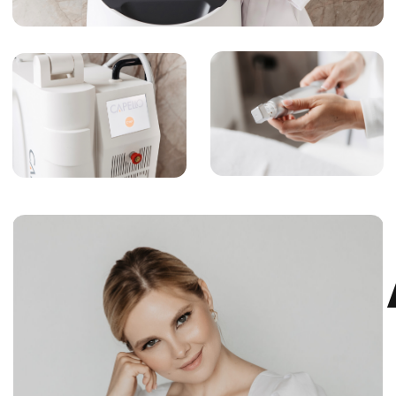
Чтобы записаться на приём или
получить подробную консультацию
позвоните нам по номеру:
+7 (925)
366-65-
55
или напишите в удобный
мессенджер:
для записи к конкретному специалисту:
ЗАПИСАТЬСЯ
Косметология