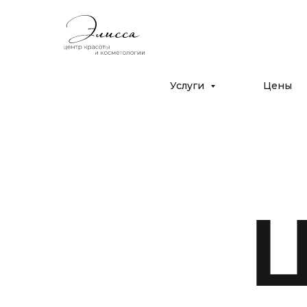
Дрожжино, ул. Южная 16к2
с 10:00 до 22:00
+7 (925) 366-65-55
Услуги
Цены