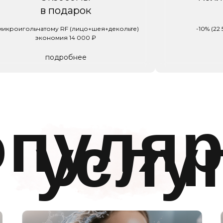
в подарок
микроигольчатому RF (лицо+шея+декольте)
-10% (22
экономия 14 000 ₽
подробнее
опуля
услу