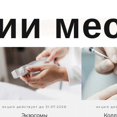
ии ме
акция действует до 31.07.2026
акция дей
Экзосомы
Колл