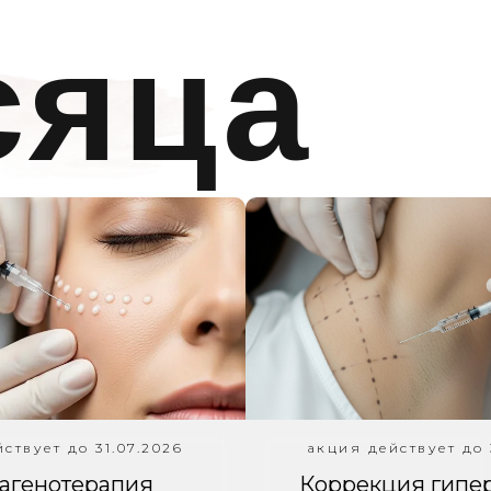
сяца
Акц
мес
ствует до 31.07.2026
акция действует до 
агенотерапия
Коррекция гипе