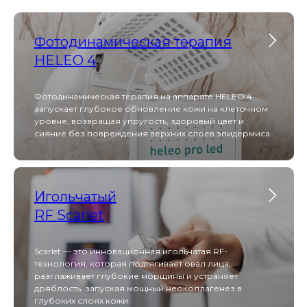
Фотодинамическая терапия
Услуга Scarlet RF сочетает в себе точное
HELEO 4
фракционное воздействие и радиочастотный
нагрев глубоких слоев дермы для коррекции
возрастных изменений, устранения рубцов и
сужения пор
Фотодинамическая терапия на аппарате HELEO 4
запускает глубокое обновление кожи на клеточном
уровне, возвращая упругость, здоровый цвет и
сияние без повреждения верхних слоев эпидермиса.
Уходы по типу
кожи Hydropeptide
Игольчатый
Индивидуальные уходы Hydropeptide по типу
RF Scarlet
кожи представляют собой профессиональные
косметические программы, направленные на
интенсивное увлажнение, питание и
восстановление кожи
Scarlet — это инновационная игольчатая RF-
технология, которая подтягивает овал лица,
разглаживает глубокие морщины и устраняет
дряблость, запуская мощный неоколлагенез в
Фотодинамическая
глубоких слоях кожи.