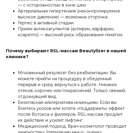
— с осторожностью в зоне шеи.
Артериальная гипертензия (неконтролируемое
высокое давление) — возможна отсрочка.
Герпес в активной стадии.
Прием антикоагулянтов (аспирин, варфарин,
ксарелто) — высокий риск образования гематом.
Почему выбирают RSL-массаж Beautylizer в нашей
клинике?
Мгновенный результат без реабилитации: Вы
можете прийти на процедуру в обеденный
перерыв и сразу вернуться к работе. Никаких
отеков, корочек или покраснений. Только свежий,
отдохнувший вид.
Безопасная альтернатива инъекциям: Если вы
боитесь уколов или хотите «поддержать» эффект
после ботокса и филлеров, RSL-массаж продлит
их действие и усилит лифтинг.
Медицинский подход: Врач-косметолог проводит
диагностику (пальпацию мышц, оценку