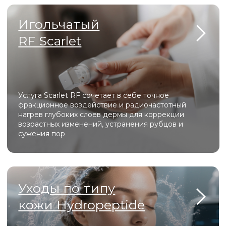
О
центре
Мы создали уникальное пространство, в котором
гармонично сочетаются современные технологии,
профессионализм мастеров и атмосфера уюта. Здесь
каждая деталь продумана для того, чтобы вы могли
расслабиться, почувствовать заботу и насладиться
процессом преображения.
У нас вы сможете подчеркнуть свою естественную
красоту, сохранить молодость и здоровье, а также
выразить свою индивидуальность.
Мы ценим каждого клиента и делаем всё возможное,
чтобы вы уходили от нас с улыбкой и желанием
вернуться снова!
ПОДРОБНЕЕ