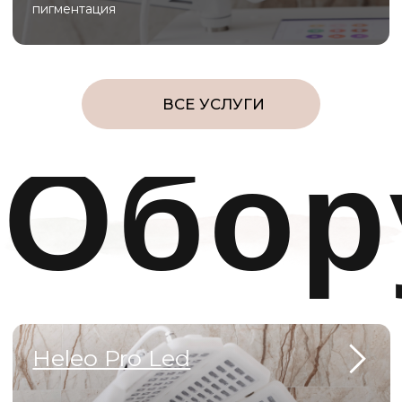
Доступные цены
Комфортные, хорошо оборудованные
кабинеты
Самые безопасные инъекционные
методики
Эффективные лазерные технологии
для коррекции шрамов, рубцов,
возрастных изменений
Официальные лицензии и
сертификаты для
оборудования