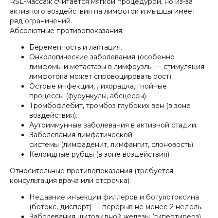
RSL-массаж считается мягкой процедурой, но из-за
активного воздействия на лимфоток и мышцы имеет
ряд ограничений.
Абсолютные противопоказания:
Беременность и лактация.
Онкологические заболевания (особенно
лимфомы и метастазы в лимфоузлы — стимуляция
лимфотока может спровоцировать рост).
Острые инфекции, лихорадка, гнойные
процессы (фурункулы, абсцессы).
Тромбофлебит, тромбоз глубоких вен (в зоне
воздействия).
Аутоиммунные заболевания в активной стадии.
Заболевания лимфатической
системы (лимфаденит, лимфангит, слоновость).
Келоидные рубцы (в зоне воздействия).
Относительные противопоказания (требуется
консультация врача или отсрочка):
Недавние инъекции филлеров и ботулотоксина
(ботокс, диспорт) — перерыв не менее 2 недель.
Заболевания щитовидной железы (гипертиреоз)