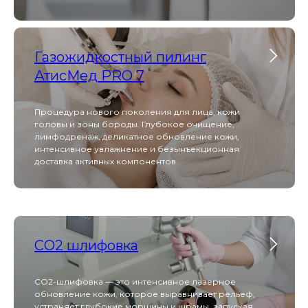
терапия HELEO 4
Газожидкостный пилинг
Процедура фотодинамической терапии, которая
избирательно удаляет поврежденные клетки,
АтисМед PRO 7
запуская естественные механизмы омоложения
или решая такие проблемы, как акне,
пигментация
Процедура нового поколения для лица, кожи
головы и зоны бороды. Глубокое очищение,
лимфодренаж, деликатное обновление кожи,
ВСЕ УСЛУГИ
интенсивное увлажнение и безынъекционная
доставка активных компонентов
Оборуд
СO2 шлифовка
CO2-шлифовка — это интенсивное лазерное
Heleo Pro Led
обновление кожи, которое выравнивает рельеф,
устраняет глубокие морщины и шрамы, запуская