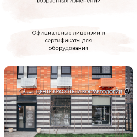
Чтобы записаться на приём или
получить подробную консультацию
позвоните нам по номеру:
+7 (925)
366-65-
55
или напишите в удобный
мессенджер:
для записи к конкретному специалисту:
ЗАПИСАТЬСЯ