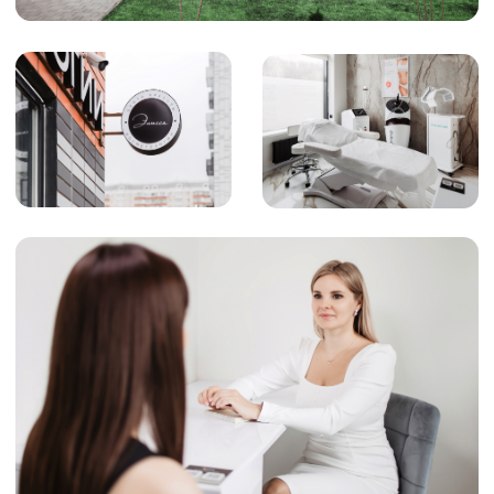
Косметология
Цены
Новости и акции
Специалисты
О центре
Контакты
ИМЕЮТСЯ ПРОТИВОПОКАЗАНИЯ,
ПРОКОНСУЛЬТИРУЙТЕСЬ
СО СПЕЦИАЛИСТОМ
18+
Наименование организации:
ООО «ЦКК Элисса»
ОГРН/ОГРНИП: 1245000119407