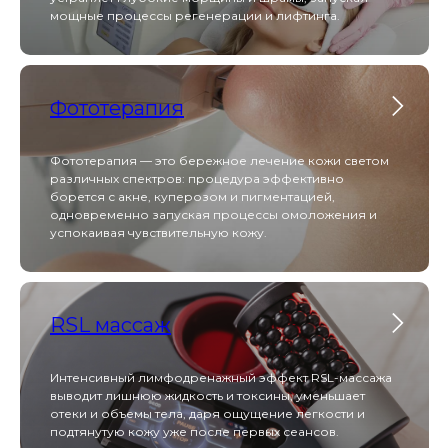
мощные процессы регенерации и лифтинга.
Heleo Pro LED — это профессиональная
светодиодная матрица с 4 спектрами излучения,
которая решает проблемы акне, старения и
Фототерапия
пигментации, стимулируя регенерацию кожи на
клеточном уровне.
Фототерапия — это бережное лечение кожи светом
различных спектров: процедура эффективно
Beautylizer
борется с акне, куперозом и пигментацией,
одновременно запуская процессы омоложения и
успокаивая чувствительную кожу.
Beautylizer сочетает в себе ультразвуковую
чистку, фонофорез и микротоковую терапию,
RSL массаж
обеспечивая глубокое очищение, лифтинг и
насыщение кожи активными компонентами без
боли и реабилитации.
Интенсивный лимфодренажный эффект RSL-массажа
выводит лишнюю жидкость и токсины, уменьшает
отеки и объемы тела, даря ощущение легкости и
Melsytech
подтянутую кожу уже после первых сеансов.