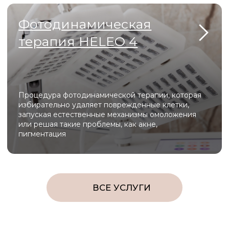
Beautylizer
Beautylizer сочетает в себе ультразвуковую
чистку, фонофорез и микротоковую терапию,
обеспечивая глубокое очищение, лифтинг и
насыщение кожи активными компонентами без
боли и реабилитации.
Melsytech
Melsytech для лазерной эпиляции обеспечивает
быстрое и малоболезненное удаление
нежелательных волос на любых участках тела с
долговременным результатом и встроенной
системой охлаждения для комфорта клиента.