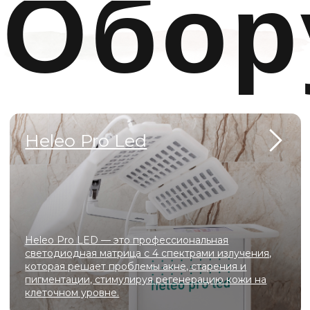
Scarlet S
Scarlet S обеспечивает безболезненную RF-лифтинг
и микроигольчатую терапию, запуская мощный
синтез коллагена для омоложения кожи без
длительной реабилитации.
Capello
Capello сочетает функции эпиляции, лифтинга и
микротоков — всё необходимое для эффективной
косметологии в одном компактном устройстве.