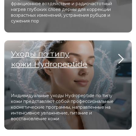
ВСЕ УСЛУГИ
Оборуд
Heleo Pro Led
Heleo Pro LED — это профессиональная
светодиодная матрица с 4 спектрами излучения,
которая решает проблемы акне, старения и
пигментации, стимулируя регенерацию кожи на
клеточном уровне.