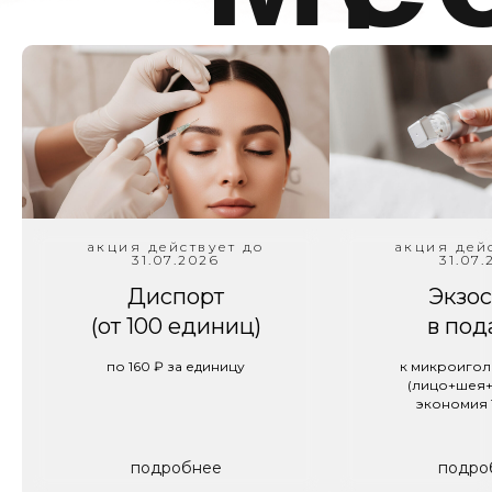
Популя
услуг
акция действует до
акция дей
31.07.2026
31.07.
Диспорт
Экзо
Игольчатый
(от 100 единиц)
в под
RF Scarlet
по 160 ₽ за единицу
к микроигол
(лицо+шея+
экономия 
Услуга Scarlet RF сочетает в себе точное
фракционное воздействие и радиочастотный
нагрев глубоких слоев дермы для коррекции
возрастных изменений, устранения рубцов и
подробнее
подро
сужения пор