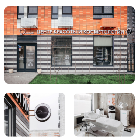
Контак
ООО «ЦЕНТР КРАСОТЫ
И КОСМЕТОЛОГИИ ЭЛИССА»
График работы
10:00 - 22:00
Адрес
Московская область, г.о. Ленинский, рп.
Дрожжино, ул. Южная, д. 16к2
Телефон
+7 (925) 366-65-55
e-mail
star5792@mail.ru