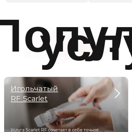
Уходы по типу
кожи Hydropeptide
Индивидуальные уходы Hydropeptide по типу
кожи представляют собой профессиональные
косметические программы, направленные на
интенсивное увлажнение, питание и
восстановление кожи
Фотодинамическая
терапия HELEO 4
Процедура фотодинамической терапии, которая
избирательно удаляет поврежденные клетки,
запуская естественные механизмы омоложения
или решая такие проблемы, как акне,
пигментация