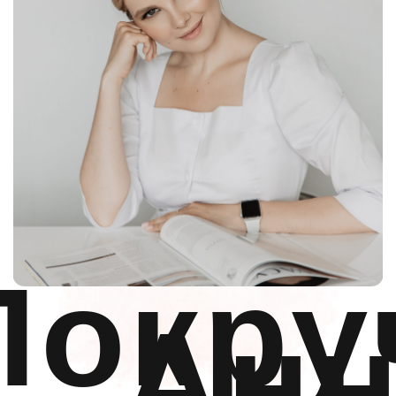
Чтобы записаться на приём или
получить подробную консультацию
позвоните нам по номеру:
+7 (925)
366-65-
55
или напишите в удобный
мессенджер:
для записи к конкретному специалисту:
ЗАПИСАТЬСЯ
Косметология
Цены