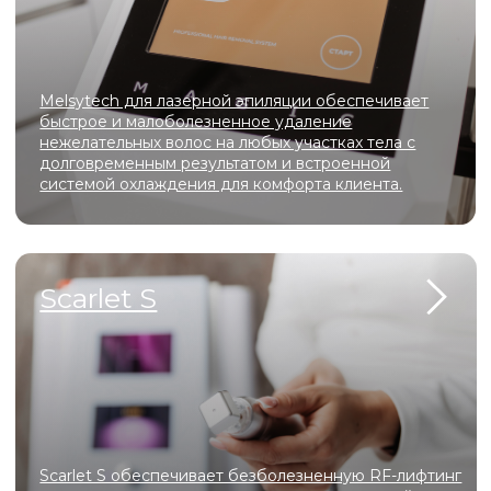
центре
профессионализм мастеров и атмосфера уюта. Здесь
каждая деталь продумана для того, чтобы вы могли
расслабиться, почувствовать заботу и насладиться
процессом преображения.
У нас вы сможете подчеркнуть свою естественную
красоту, сохранить молодость и здоровье, а также
выразить свою индивидуальность.
Мы ценим каждого клиента и делаем всё возможное,
чтобы вы уходили от нас с улыбкой и желанием
вернуться снова!
ПОДРОБНЕЕ