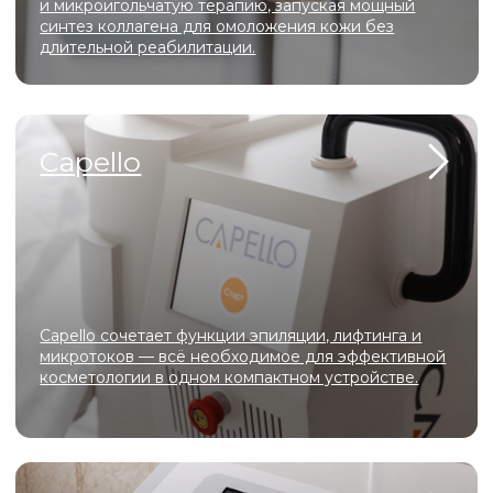
аши
преиму
Специалисты
с 10-летним опытом
Регулярные скидки и акции для
новых пациентов
Доступные цены
Комфортные, хорошо оборудованные
кабинеты