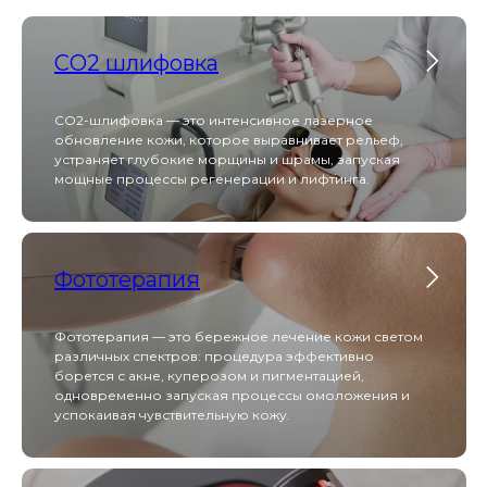
СO2 шлифовка
Scarlet S обеспечивает безболезненную RF-лифтинг
CO2-шлифовка — это интенсивное лазерное
и микроигольчатую терапию, запуская мощный
обновление кожи, которое выравнивает рельеф,
синтез коллагена для омоложения кожи без
устраняет глубокие морщины и шрамы, запуская
длительной реабилитации.
мощные процессы регенерации и лифтинга.
Capello
Фототерапия
Фототерапия — это бережное лечение кожи светом
различных спектров: процедура эффективно
Capello сочетает функции эпиляции, лифтинга и
борется с акне, куперозом и пигментацией,
микротоков — всё необходимое для эффективной
одновременно запуская процессы омоложения и
косметологии в одном компактном устройстве.
успокаивая чувствительную кожу.