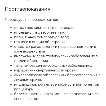
Популя
Противопоказания
услуг
Процедура не проводится при:
острых воспалительных процессах;
инфекционных заболеваниях;
повышенной температуре тела;
герпесе в стадии обострения;
открытых ранах, ожогах и повреждениях кожи в
Игольчатый
зоне воздействия;
RF Scarlet
выраженных дерматологических заболеваниях в
стадии обострения;
тяжелых сердечно-сосудистых заболеваниях;
нарушениях свертываемости крови;
Услуга Scarlet RF сочетает в себе точное
онкологических заболеваниях без согласования с
фракционное воздействие и радиочастотный
нагрев глубоких слоев дермы для коррекции
лечащим врачом;
возрастных изменений, устранения рубцов и
индивидуальной непереносимости компонентов
сужения пор
процедуры;
беременности и лактации — по согласованию со
специалистом.
Уходы по типу