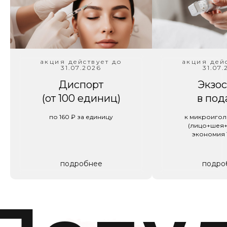
У нас вы сможете подчеркнуть свою естественную
красоту, сохранить молодость и здоровье, а также
выразить свою индивидуальность.
Мы ценим каждого клиента и делаем всё возможное,
чтобы вы уходили от нас с улыбкой и желанием
вернуться снова!
акция действует до
акция дей
31.07.2026
31.07.
ПОДРОБНЕЕ
Диспорт
Экзо
(от 100 единиц)
в под
по 160 ₽ за единицу
к микроигол
(лицо+шея+
экономия 
подробнее
подро
аши