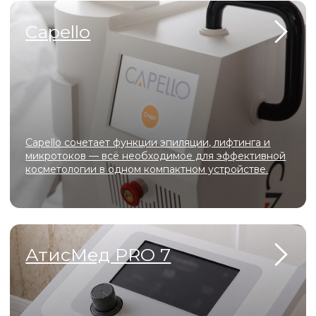
ООО «ЦЕНТР КРАСОТЫ
И КОСМЕТОЛОГИИ ЭЛИССА»
График работы
10:00 - 22:00
Адрес
Московская область, г.о. Ленинский, рп.
Дрожжино, ул. Южная, д. 16к2
Телефон
+7 (925) 366-65-55
e-mail
star5792@mail.ru