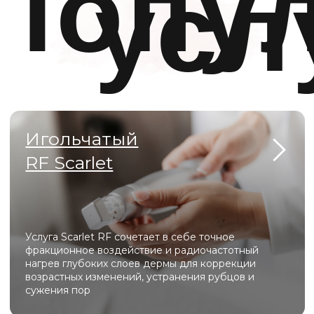
преиму
Специалисты
с 10-летним опытом
Регулярные скидки и акции для
новых пациентов
Доступные цены
Комфортные, хорошо оборудованные
кабинеты
Самые безопасные инъекционные
методики