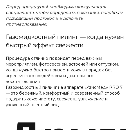
кожи Hydropeptide
Перед процедурой необходима консультация
специалиста, чтобы определить показания, подобрать
подходящий протокол и исключить
противопоказания.
Индивидуальные уходы Hydropeptide по типу
кожи представляют собой профессиональные
косметические программы, направленные на
Газожидкостный пилинг — когда нужен
интенсивное увлажнение, питание и
восстановление кожи
быстрый эффект свежести
Процедура отлично подойдет перед важным
Фотодинамическая
мероприятием, фотосессией, встречей или отпуском,
терапия HELEO 4
когда нужно быстро привести кожу в порядок без
агрессивного воздействия и длительного
восстановления.
Газожидкостный пилинг на аппарате «АтисМед» PRO 7
Процедура фотодинамической терапии, которая
— это бережный, комфортный и современный способ
избирательно удаляет поврежденные клетки,
подарить коже чистоту, свежесть, увлажнение и
запуская естественные механизмы омоложения
или решая такие проблемы, как акне,
ухоженный внешний вид.
пигментация
ВСЕ УСЛУГИ