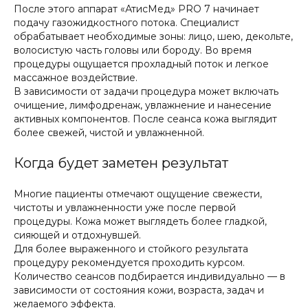
После этого аппарат «АтисМед» PRO 7 начинает
Акции
подачу газожидкостного потока. Специалист
меся
обрабатывает необходимые зоны: лицо, шею, декольте,
волосистую часть головы или бороду. Во время
процедуры ощущается прохладный поток и легкое
массажное воздействие.
В зависимости от задачи процедура может включать
очищение, лимфодренаж, увлажнение и нанесение
активных компонентов. После сеанса кожа выглядит
более свежей, чистой и увлажненной.
Когда будет заметен результат
ции
Многие пациенты отмечают ощущение свежести,
чистоты и увлажненности уже после первой
сяца
процедуры. Кожа может выглядеть более гладкой,
сияющей и отдохнувшей.
Для более выраженного и стойкого результата
процедуру рекомендуется проходить курсом.
Количество сеансов подбирается индивидуально — в
зависимости от состояния кожи, возраста, задач и
желаемого эффекта.