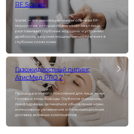
RF Scarlet
Scarlet — это инновационная игольчатая RF-
Beautylizer сочетает в себе ультразвуковую
технология, которая подтягивает овал лица,
чистку, фонофорез и микротоковую терапию,
разглаживает глубокие морщины и устраняет
обеспечивая глубокое очищение, лифтинг и
дряблость, запуская мощный неоколлагенез в
насыщение кожи активными компонентами без
боли и реабилитации.
глубоких слоях кожи.
Melsytech
Газожидкостный пилинг
АтисМед PRO 7
Процедура нового поколения для лица, кожи
Melsytech для лазерной эпиляции обеспечивает
быстрое и малоболезненное удаление
головы и зоны бороды. Глубокое очищение,
нежелательных волос на любых участках тела с
лимфодренаж, деликатное обновление кожи,
долговременным результатом и встроенной
интенсивное увлажнение и безынъекционная
системой охлаждения для комфорта клиента.
доставка активных компонентов
Scarlet S