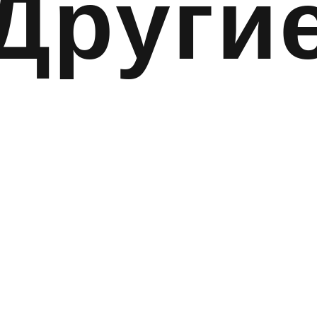
Други
услуг