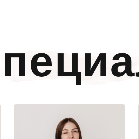
пециа
цен