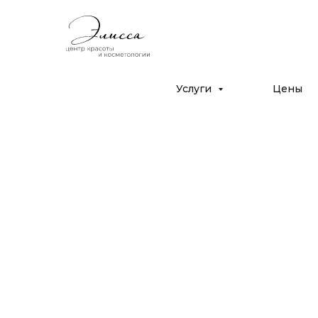
Дрожжино, ул. Южная 16к2
с 10:00 до 22:00
+7 (925) 366-65-55
Услуги
Цены