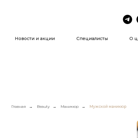
Услуги
О нас
Новости и акции
Специалисты
О ц
Главная
→
Beauty
→
Маникюр
→
Мужской маникюр