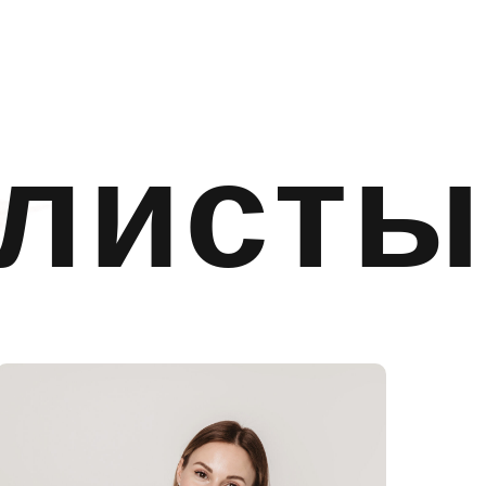
листы
тра