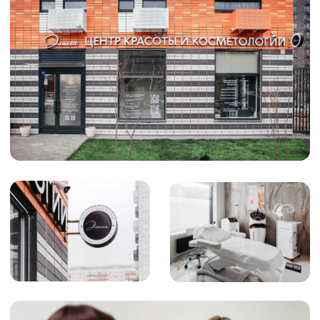
Телефон
+7 (925) 366-65-55
e-mail
star5792@mail.ru
Отзыв