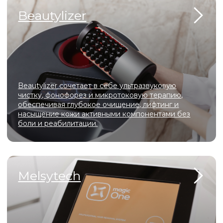
О
центре
Мы создали уникальное пространство, в котором
гармонично сочетаются современные технологии,
профессионализм мастеров и атмосфера уюта. Здесь
каждая деталь продумана для того, чтобы вы могли
расслабиться, почувствовать заботу и насладиться
процессом преображения.
У нас вы сможете подчеркнуть свою естественную
красоту, сохранить молодость и здоровье, а также
выразить свою индивидуальность.
Мы ценим каждого клиента и делаем всё возможное,
чтобы вы уходили от нас с улыбкой и желанием
вернуться снова!
ПОДРОБНЕЕ