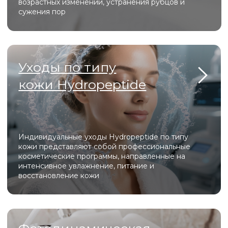
Heleo Pro LED — это профессиональная
светодиодная матрица с 4 спектрами излучения,
которая решает проблемы акне, старения и
пигментации, стимулируя регенерацию кожи на
клеточном уровне.
Beautylizer
Beautylizer сочетает в себе ультразвуковую
чистку, фонофорез и микротоковую терапию,
обеспечивая глубокое очищение, лифтинг и
насыщение кожи активными компонентами без
боли и реабилитации.
Melsytech