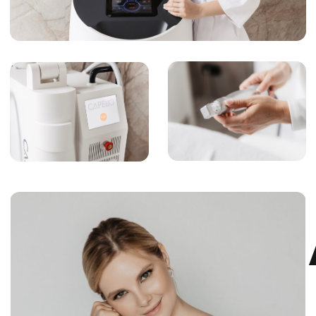
Чтобы записаться на приём или
получить подробную консультацию
позвоните нам по номеру:
+7 (925)
366-65-
55
или напишите в удобный
мессенджер:
для записи к конкретному специалисту: