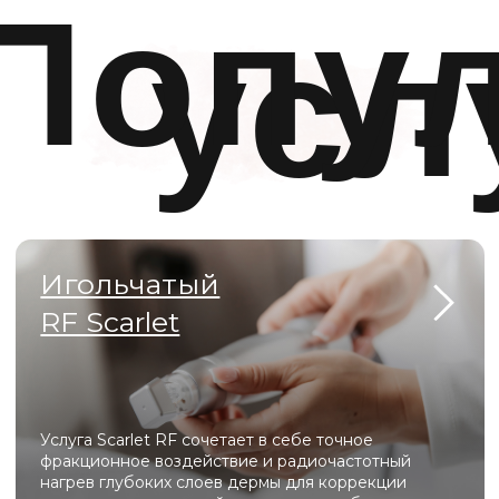
Фотодинамическая
терапия HELEO 4
Процедура фотодинамической терапии, которая
избирательно удаляет поврежденные клетки,
запуская естественные механизмы омоложения
или решая такие проблемы, как акне,
пигментация
ВСЕ УСЛУГИ
Оборуд
Heleo Pro Led