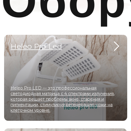
Capello
Capello сочетает функции эпиляции, лифтинга и
микротоков — всё необходимое для эффективной
косметологии в одном компактном устройстве.
АтисМед PRO 7
Современный аппарат для газожидкостного
пилинга, который сочетает глубокое очищение,
деликатное обновление кожи, лимфодренаж и
интенсивное увлажнение