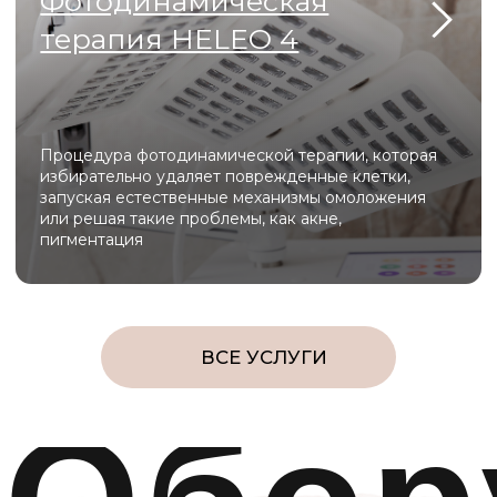
Melsytech для лазерной эпиляции обеспечивает
быстрое и малоболезненное удаление
нежелательных волос на любых участках тела с
долговременным результатом и встроенной
системой охлаждения для комфорта клиента.
Scarlet S
Scarlet S обеспечивает безболезненную RF-лифтинг
и микроигольчатую терапию, запуская мощный
синтез коллагена для омоложения кожи без
длительной реабилитации.