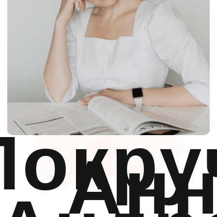
ЗАПИСАТЬСЯ
Косметология
Цены
Новости и акции
Специалисты
О центре
Контакты
ИМЕЮТСЯ ПРОТИВОПОКАЗАНИЯ,
ПРОКОНСУЛЬТИРУЙТЕСЬ
СО СПЕЦИАЛИСТОМ
18+
Наименование организации:
ООО «ЦКК Элисса»