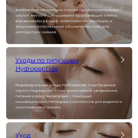
Оборуд
Химические пилинги на основе профессиональных
кислот: мягко отшелушиваем ороговевшие клетки,
выравниваем рельеф, осветляем пигментацию и
запускаем естественное обновление кожи для
молодости и сияния.
Heleo Pro Led
Уходы по типу кожи
Hydropeptide
Индивидуальные уходы Hydropeptide, подобранные
Heleo Pro LED — это профессиональная
строго под ваш тип кожи: интенсивное увлажнение,
светодиодная матрица с 4 спектрами излучения,
питание и восстановление с помощью
которая решает проблемы акне, старения и
инновационных пептидных комплексов для видимого
пигментации, стимулируя регенерацию кожи на
клеточном уровне.
омоложения и сияния.
Beautylizer
Уход