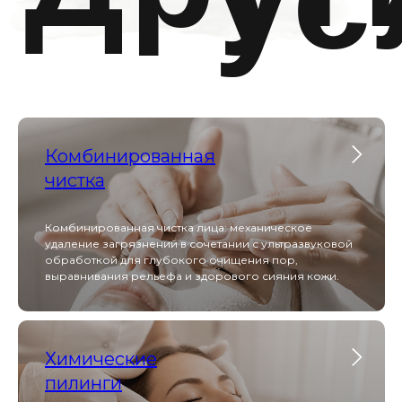
Индивидуальные уходы Hydropeptide по типу
кожи представляют собой профессиональные
косметические программы, направленные на
интенсивное увлажнение, питание и
восстановление кожи
Комбинированная
чистка
Фотодинамическая
терапия HELEO 4
Комбинированная чистка лица: механическое
удаление загрязнений в сочетании с ультразвуковой
обработкой для глубокого очищения пор,
Процедура фотодинамической терапии, которая
выравнивания рельефа и здорового сияния кожи.
избирательно удаляет поврежденные клетки,
запуская естественные механизмы омоложения
или решая такие проблемы, как акне,
пигментация
Химические
пилинги
ВСЕ УСЛУГИ