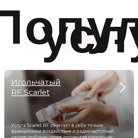
красоту, сохранить молодость и здоровье, а также
выразить свою индивидуальность.
Мы ценим каждого клиента и делаем всё возможное,
чтобы вы уходили от нас с улыбкой и желанием
вернуться снова!
ПОДРОБНЕЕ
аши
преиму