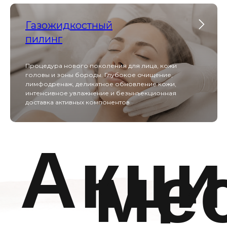
Газожидкостный
пилинг
Scarlet S обеспечивает безболезненную RF-лифтинг
и микроигольчатую терапию, запуская мощный
синтез коллагена для омоложения кожи без
Процедура нового поколения для лица, кожи
длительной реабилитации.
головы и зоны бороды. Глубокое очищение,
лимфодренаж, деликатное обновление кожи,
интенсивное увлажнение и безынъекционная
доставка активных компонентов
Capello
Capello сочетает функции эпиляции, лифтинга и
микротоков — всё необходимое для эффективной
косметологии в одном компактном устройстве.
АтисМед PRO 7