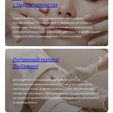
с гидропилингом
Beautylizer сочетает в себе ультразвуковую
Гидропилинг — инновационная процедура
чистку, фонофорез и микротоковую терапию,
атравматичного очищения и увлажнения кожи с
обеспечивая глубокое очищение, лифтинг и
помощью водного потока и активных сывороток,
насыщение кожи активными компонентами без
боли и реабилитации.
которая мгновенно освежает цвет лица и возвращает
гладкость без повреждений и шелушения.
Melsytech
Интимный пилинг
BioRepeel
Melsytech для лазерной эпиляции обеспечивает
быстрое и малоболезненное удаление
Деликатная процедура, направленная на
нежелательных волос на любых участках тела с
обновление кожи интимной зоны, улучшение ее
долговременным результатом и встроенной
текстуры и тона, а также уменьшение проявлений
системой охлаждения для комфорта клиента.
гиперпигментации. Процедура проходит комфортно,
не требует длительной реабилитации и подбирается
индивидуально
Scarlet S