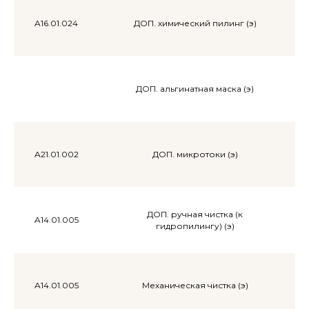
A16.01.024
ДОП. химический пилинг (э)
ДОП. альгинатная маска (э)
A21.01.002
ДОП. микротоки (э)
ДОП. ручная чистка (к
A14.01.005
гидропилингу) (э)
A14.01.005
Механическая чистка (э)