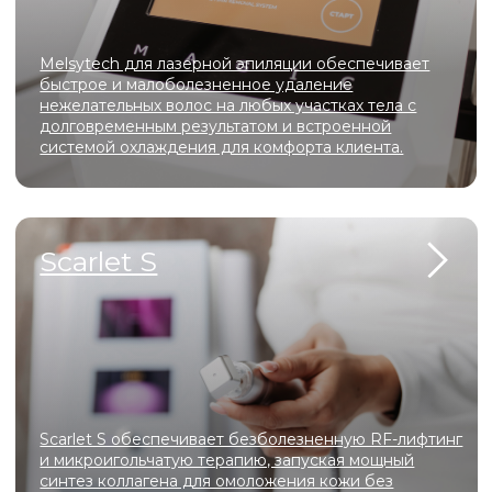
А
Покручи