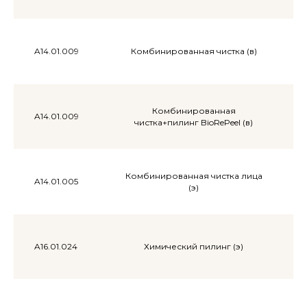
A14.01.009
Комбинированная чистка (в)
Другие
услу
Комбинированная
A14.01.009
чистка+пилинг BioRePeel (в)
Комбинированная чистка лица
A14.01.005
(э)
A16.01.024
Химический пилинг (э)