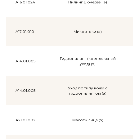
A16.01.024
Пилинг BioRepeel (э)
A17.01.010
Микротоки (э)
Гидропилинг (комплексный
A14.01.005
уход) (э)
Уход по типу кожи с
A14.01.005
гидропилингом (э)
A21.01.002
Массаж лица (э)