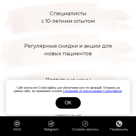
Сайт использует Cookie-файлы для обеспечения всех его функций. Оставаясь на
данном сайте, вы принимаете условия
Соглашения об использовании Cookie-файлов
.
OK
Чтобы записаться на приём или
получить подробную консультацию
позвоните нам по номеру:
MAX
Telegram
Онлайн-запись
Позвонить