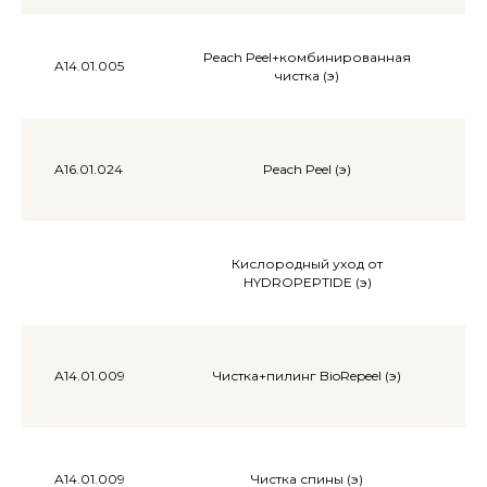
Акции
меся
Peach Peel+комбинированная
A14.01.005
чистка (э)
A16.01.024
Peach Peel (э)
Кислородный уход от
ции
HYDROPEPTIDE (э)
сяца
A14.01.009
Чистка+пилинг BioRepeel (э)
A14.01.009
Чистка спины (э)