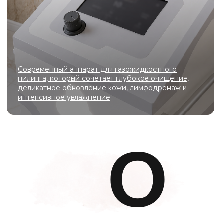
ООО «ЦЕНТР КРАСОТЫ
И КОСМЕТОЛОГИИ ЭЛИССА»
График работы
10:00 - 22:00
Адрес
Московская область, г.о. Ленинский, рп.
Дрожжино, ул. Южная, д. 16к2
Телефон
+7 (925) 366-65-55
e-mail
star5792@mail.ru