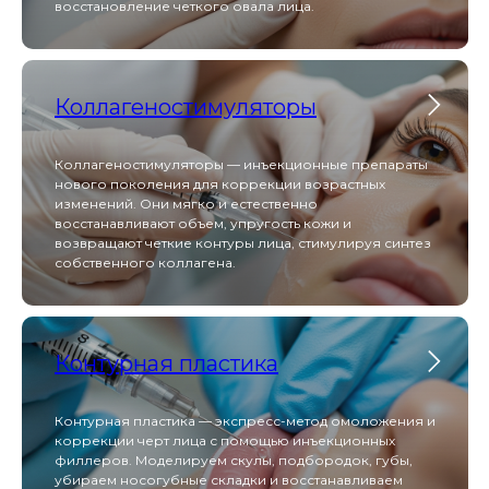
восстановление четкого овала лица.
Scarlet S обеспечивает безболезненную RF-лифтинг
и микроигольчатую терапию, запуская мощный
синтез коллагена для омоложения кожи без
длительной реабилитации.
Коллагеностимуляторы
Capello
Коллагеностимуляторы — инъекционные препараты
нового поколения для коррекции возрастных
изменений. Они мягко и естественно
восстанавливают объем, упругость кожи и
возвращают четкие контуры лица, стимулируя синтез
собственного коллагена.
Capello сочетает функции эпиляции, лифтинга и
микротоков — всё необходимое для эффективной
косметологии в одном компактном устройстве.
Контурная пластика
АтисМед PRO 7
Контурная пластика — экспресс-метод омоложения и
коррекции черт лица с помощью инъекционных
филлеров. Моделируем скулы, подбородок, губы,
убираем носогубные складки и восстанавливаем