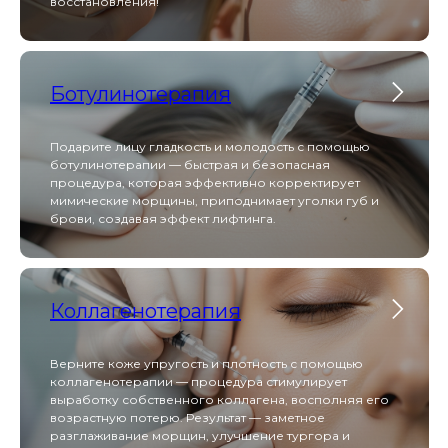
восстановления!
Beautylizer сочетает в себе ультразвуковую
чистку, фонофорез и микротоковую терапию,
обеспечивая глубокое очищение, лифтинг и
насыщение кожи активными компонентами без
боли и реабилитации.
Ботулинотерапия
Melsytech
Подарите лицу гладкость и молодость с помощью
ботулинотерапии — быстрая и безопасная
процедура, которая эффективно корректирует
мимические морщины, приподнимает уголки губ и
брови, создавая эффект лифтинга.
Melsytech для лазерной эпиляции обеспечивает
быстрое и малоболезненное удаление
нежелательных волос на любых участках тела с
долговременным результатом и встроенной
системой охлаждения для комфорта клиента.
Коллагенотерапия
Scarlet S
Верните коже упругость и плотность с помощью
коллагенотерапии — процедура стимулирует
выработку собственного коллагена, восполняя его
возрастную потерю. Результат — заметное
разглаживание морщин, улучшение тургора и