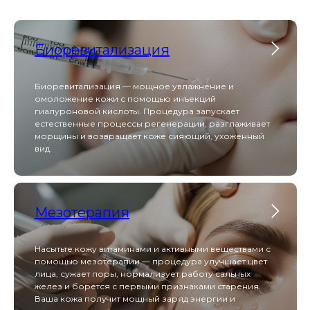
Оборуд
Биоревитализация
Heleo Pro Led
Биоревитализация — мощное увлажнение и
омоложение кожи с помощью инъекций
гиалуроновой кислоты. Процедура запускает
естественные процессы регенерации, разглаживает
морщины и возвращает коже сияющий, ухоженный
вид.
Heleo Pro LED — это профессиональная
светодиодная матрица с 4 спектрами излучения,
которая решает проблемы акне, старения и
пигментации, стимулируя регенерацию кожи на
клеточном уровне.
Мезотерапия
Beautylizer
Насытьте кожу витаминами и активными веществами с
помощью мезотерапии — процедура улучшает цвет
лица, сужает поры, нормализует работу сальных
желез и борется с первыми признаками старения.
Ваша кожа получит мощный заряд энергии и