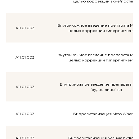
целью коррекции акне/постакн
Внутрикожное введение препарата Meso
A11.01.003
целью коррекции гиперпигментац
Внутрикожное введение препарата Meso
A11.01.003
целью коррекции гиперпигментац
Внутрикожное введение препарата Mes
A11.01.003
"худое лицо" (в)
A11.01.003
Биоревитализация Meso Wharton
A11.01.003
Биоревитализация Neauvia hydro de