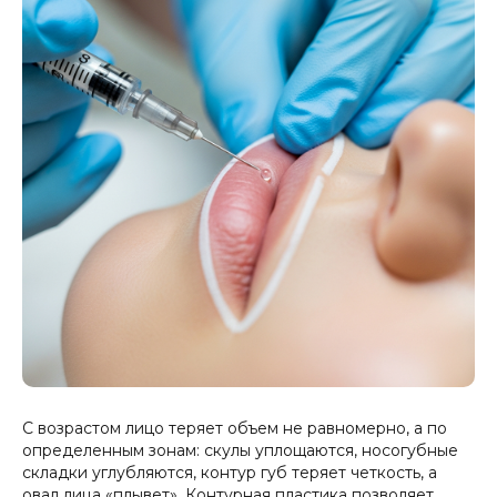
С возрастом лицо теряет объем не равномерно, а по
определенным зонам: скулы уплощаются, носогубные
складки углубляются, контур губ теряет четкость, а
овал лица «плывет». Контурная пластика позволяет