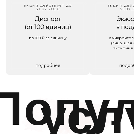
чтобы вы уходили от нас с улыбкой и желанием
акция действует до
акция дей
вернуться снова!
31.07.2026
31.07.
Диспорт
Экзо
ПОДРОБНЕЕ
(от 100 единиц)
в под
по 160 ₽ за единицу
к микроигол
(лицо+шея+
экономия 
подробнее
подро
аши
преиму