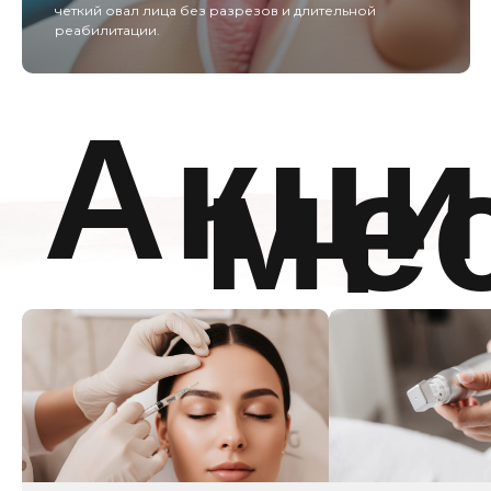
четкий овал лица без разрезов и длительной
реабилитации.
Современный аппарат для газожидкостного
пилинга, который сочетает глубокое очищение,
деликатное обновление кожи, лимфодренаж и
интенсивное увлажнение
О
центре
Мы создали уникальное пространство, в котором
гармонично сочетаются современные технологии,
профессионализм мастеров и атмосфера уюта. Здесь
каждая деталь продумана для того, чтобы вы могли
расслабиться, почувствовать заботу и насладиться
процессом преображения.
У нас вы сможете подчеркнуть свою естественную
красоту, сохранить молодость и здоровье, а также
выразить свою индивидуальность.
Мы ценим каждого клиента и делаем всё возможное,