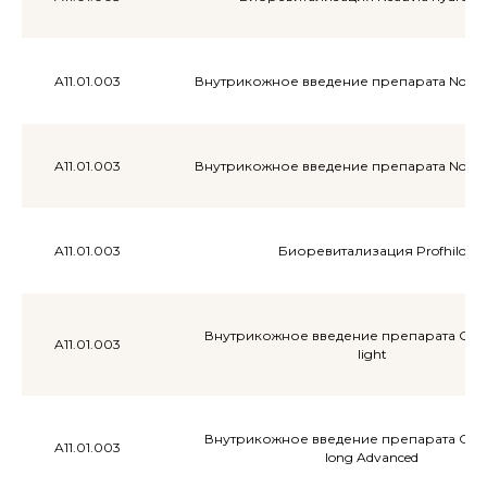
Акции
меся
A11.01.003
Внутрикожное введение препарата Novac
A11.01.003
Внутрикожное введение препарата Novac
ции
сяца
A11.01.003
Биоревитализация Profhilo
Внутрикожное введение препарата Сф
A11.01.003
light
Внутрикожное введение препарата Сф
A11.01.003
long Advanced