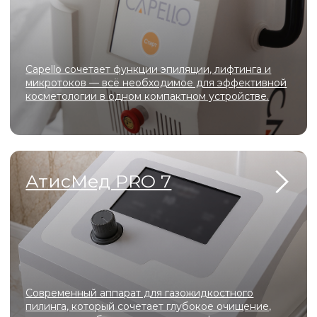
График работы
10:00 - 22:00
Адрес
Московская область, г.о. Ленинский, рп.
Дрожжино, ул. Южная, д. 16к2
Телефон
+7 (925) 366-65-55
e-mail
star5792@mail.ru