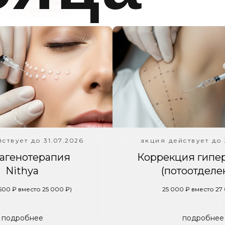
Акц
мес
ствует до 31.07.2026
акция действует до 
агенотерапия
Коррекция гипе
Nithya
(потоотделе
 500 ₽ вместо 25 000 ₽)
25 000 ₽ вместо 27
подробнее
подробнее