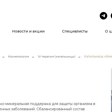
Услуги
О нас
Новости и акции
Специалисты
О ц
→
Косметология
→
IV-терапия (капельницы)
→
Капельница «Имм
но-минеральная поддержка для защиты организма в
енных заболеваний. Сбалансированный состав