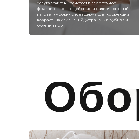
Услуга Scarlet RF сочетает в себе точное
фракционное воздействие и радиочастотный
нагрев глубоких слоев дермы для коррекции
возрастных изменений, устранения рубцов и
сужения пор
Обо