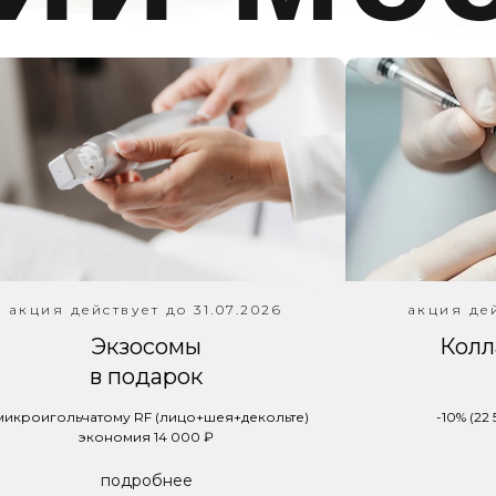
акция действует до 31.07.2026
акция дей
Экзосомы
Колл
в подарок
микроигольчатому RF (лицо+шея+декольте)
-10% (22
экономия 14 000 ₽
подробнее