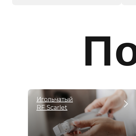
П
Игольчатый
RF Scarlet