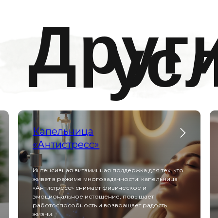
Друг
ус
Капельница
«Антистресс»
Интенсивная витаминная поддержка для тех, кто
живет в режиме многозадачности: капельница
«Антистресс» снимает физическое и
эмоциональное истощение, повышает
работоспособность и возвращает радость
жизни.