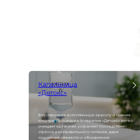
Капельница
«Детокс»
Восстановите естественную красоту и сияние
изнутри: процедура IV-терапии «Детокс» мягко
очищает организм, устраняет последствия
стресса и неправильного питания, даря
ощущение свежести и обновления.