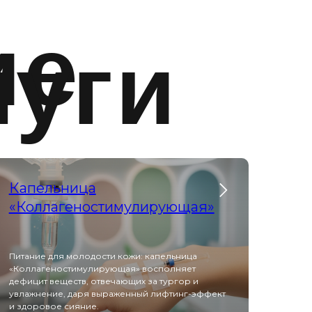
ие
луги
Капельница
«Коллагеностимулирующая»
Питание для молодости кожи: капельница
«Коллагеностимулирующая» восполняет
дефицит веществ, отвечающих за тургор и
увлажнение, даря выраженный лифтинг-эффект
и здоровое сияние.