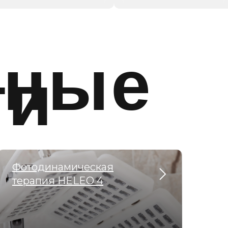
рные
ги
Фотодинамическая
терапия HELEO 4