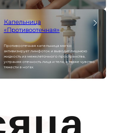
Капельница
«Противоотечная»
Противоотечная капельница мягко
активизирует лимфоток и выводит лишнюю
жидкость из межклеточного пространства,
устраняя отечность лица и тела, а также чувство
тяжести в ногах.
сяца