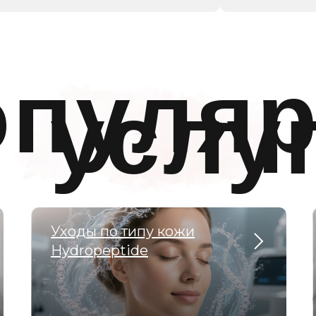
опуля
услу
Уходы по типу кожи
Hydropeptide