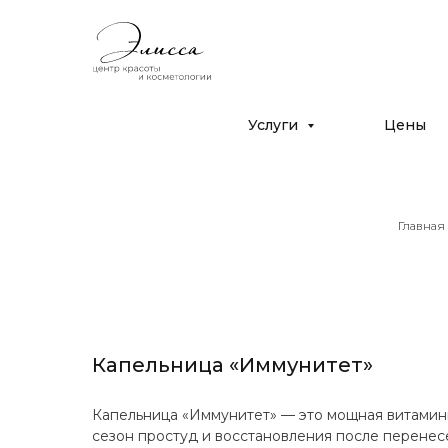
Дрожжино, ул. Южная 16к2
с 10:00 до 22:00
+7 (925) 366-65-55
Услуги
Цены
Главная
Капельница «Иммунитет»
Капельница «Иммунитет» — это мощная витамин
сезон простуд и восстановления после перенес