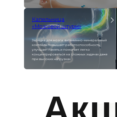
Капельница
«Мозговой штурм»
Зарядка для мозга: витаминно-минеральный
коктейль повышает работоспособность,
улучшает память и помогает легко
концентрироваться на сложных задачах даже
при высоких нагрузках.
Акц