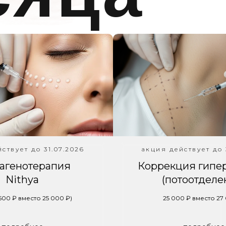
Акц
мес
ствует до 31.07.2026
акция действует до 
агенотерапия
Коррекция гипе
Nithya
(потоотделе
 500 ₽ вместо 25 000 ₽)
25 000 ₽ вместо 27