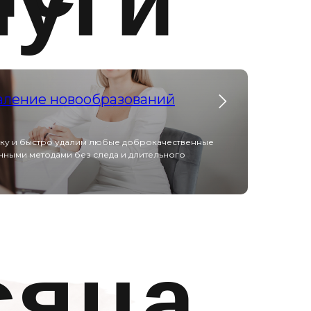
луги
аление новообразований
ку и быстро удалим любые доброкачественные
ными методами без следа и длительного
сяца