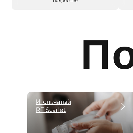
подробнее
П
Игольчатый
RF Scarlet