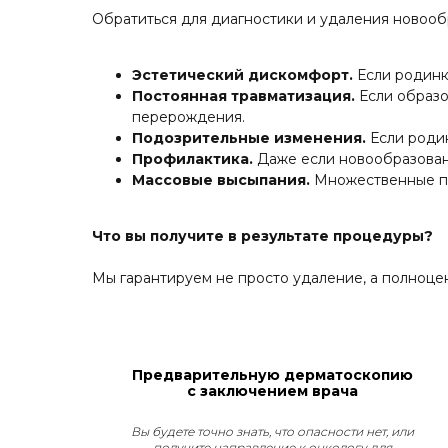
Обратиться для диагностики и удаления новооб
Эстетический дискомфорт.
Если родинка
Постоянная травматизация.
Если образо
перерождения.
Подозрительные изменения.
Если родин
Профилактика.
Даже если новообразовани
Массовые высыпания.
Множественные па
Что вы получите в результате процедуры?
Мы гарантируем не просто удаление, а полноцен
Предварительную дерматоскопию
с заключением врача
Вы будете точно знать, что опасности нет, или
получите направление к онкологу для