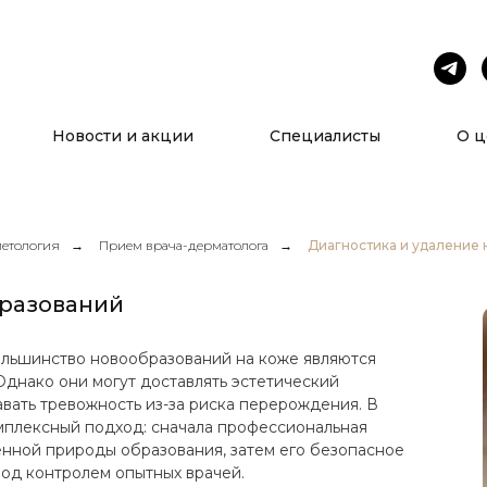
Услуги
О нас
Новости и акции
Специалисты
О ц
етология
→
Прием врача-дерматолога
→
Диагностика и удаление
бразований
ольшинство новообразований на коже являются
днако они могут доставлять эстетический
вать тревожность из-за риска перерождения. В
плексный подход: сначала профессиональная
нной природы образования, затем его безопасное
од контролем опытных врачей.