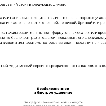
разований стоит в следующих случаях:
 или папиллома находится на лице, шее или открытых участк
вание часто задевается одеждой, цепочкой, бритвой или ра
ка начала расти, менять цвет, форму, стала чесаться или кр
е не беспокоит, раз в год стоит показывать его специалисту
пилломы или кератомы, которые выглядят неэстетично и со
ный медицинский сервис с прозрачностью на каждом этапе. 
Безболезненное
и быстрое удаление
Процедура занимает несколько минут и
проводится под местной анестезией для