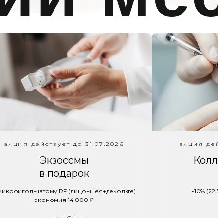
акция действует до 31.07.2026
акция дей
Экзосомы
Колл
в подарок
микроигольчатому RF (лицо+шея+декольте)
-10% (22
экономия 14 000 ₽