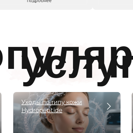
подробнее
опуля
услу
Уходы по типу кожи
Hydropeptide