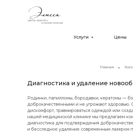
Дрожжино, ул. Южная 16к2
с 10:00 до 22:00
+7 (925) 366-65-55
Услуги
Цены
Главная
→
Косм
Диагностика и удаление новоо
Родинки, папилломы, бородавки, кератомы — б
доброкачественными и не угрожают здоровью. О
дискомфорт, травмироваться одеждой или созда
нашей медицинской клинике мы предлагаем ком
диагностика для подтверждения доброкачестве
и бесследное удаление современным лазером п