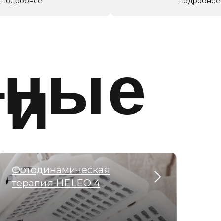
подробнее
подробнее
рные
ги
Фотодинамическая
терапия HELEO 4