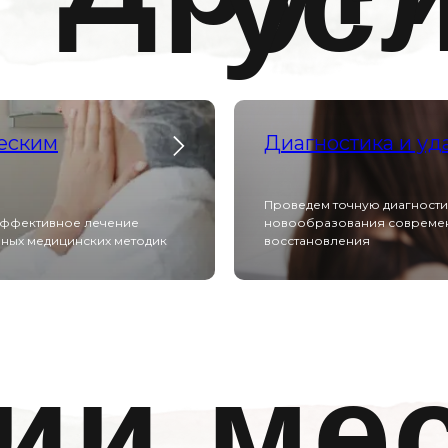
ус
еским
Диагностика и уд
Проведем точную диагности
 эффективное лечение
новообразования современ
ных медицинских методик
восстановления
ии ме