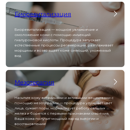
Биоревитализация
Биоревитализация — мощное увлажнение и
Heleo Pro Led
омоложение кожи с помощью инъекций
гиалуроновой кислоты. Процедура запускает
естественные процессы регенерации, разглаживает
морщины и возвращает коже сияющий, ухоженный
вид.
Heleo Pro LED — это профессиональная
светодиодная матрица с 4 спектрами излучения,
которая решает проблемы акне, старения и
пигментации, стимулируя регенерацию кожи на
клеточном уровне.
Мезотерапия
Beautylizer
Насытьте кожу витаминами и активными веществами с
помощью мезотерапии — процедура улучшает цвет
лица, сужает поры, нормализует работу сальных
желез и борется с первыми признаками старения.
Ваша кожа получит мощный заряд энергии и
восстановления!
Beautylizer сочетает в себе ультразвуковую