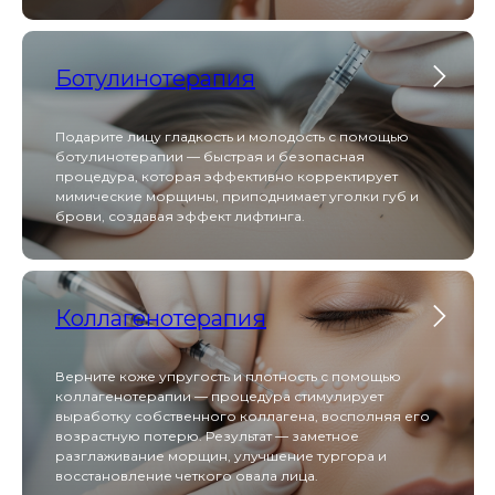
чистку, фонофорез и микротоковую терапию,
обеспечивая глубокое очищение, лифтинг и
насыщение кожи активными компонентами без
боли и реабилитации.
Ботулинотерапия
Melsytech
Подарите лицу гладкость и молодость с помощью
ботулинотерапии — быстрая и безопасная
процедура, которая эффективно корректирует
мимические морщины, приподнимает уголки губ и
брови, создавая эффект лифтинга.
Melsytech для лазерной эпиляции обеспечивает
быстрое и малоболезненное удаление
нежелательных волос на любых участках тела с
долговременным результатом и встроенной
системой охлаждения для комфорта клиента.
Коллагенотерапия
Верните коже упругость и плотность с помощью
Scarlet S
коллагенотерапии — процедура стимулирует
выработку собственного коллагена, восполняя его
возрастную потерю. Результат — заметное
разглаживание морщин, улучшение тургора и
восстановление четкого овала лица.