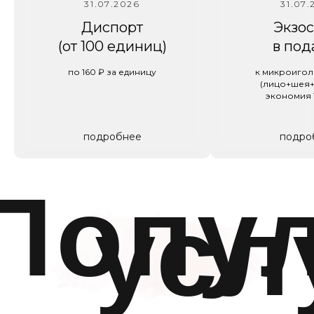
вернуться снова!
31.07.2026
31.07.
Диспорт
Экзо
ПОДРОБНЕЕ
(от 100 единиц)
в под
по 160 ₽ за единицу
к микроигол
(лицо+шея+
экономия 
подробнее
подро
аши
преиму