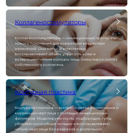
Scarlet S обеспечивает безболезненную RF-лифтинг
и микроигольчатую терапию, запуская мощный
синтез коллагена для омоложения кожи без
длительной реабилитации.
Коллагеностимуляторы
Коллагеностимуляторы — инъекционные препараты
Capello
нового поколения для коррекции возрастных
изменений. Они мягко и естественно
восстанавливают объем, упругость кожи и
возвращают четкие контуры лица, стимулируя синтез
собственного коллагена.
Capello сочетает функции эпиляции, лифтинга и
микротоков — всё необходимое для эффективной
косметологии в одном компактном устройстве.
Контурная пластика
АтисМед PRO 7
Контурная пластика — экспресс-метод омоложения и
коррекции черт лица с помощью инъекционных
филлеров. Моделируем скулы, подбородок, губы,
убираем носогубные складки и восстанавливаем
четкий овал лица без разрезов и длительной