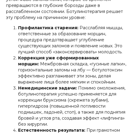
превращаются в глубокие борозды даже в
расслабленном состоянии. Ботулинотерапия решает
эту проблему на причинном уровне:
Профилактика старения:
Расслабляя мышцы,
ответственные за образование морщин,
процедура предотвращает углубление
существующих заломов и появление новых. Это
лучший способ «законсервировать» молодость.
Коррекция уже сформированных
морщин:
Межбровная складка, «гусиные лапки»,
горизонтальные заломы на лбу — ботулотоксин
эффективно разглаживает эти зоны, делая
выражение лица более мягким и спокойным.
Немедицинские задачи:
Помимо омоложения,
ботулинотерапия успешно применяется для
коррекции бруксизма (скрежета зубами),
гипергидроза (повышенной потливости
подмышек, ладоней, стоп), а также для поднятия
бровей и углов рта, создавая эффект «лифтинга»
без хирургии.
Естественность результата:
При грамотном