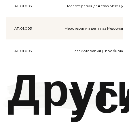
кожи представляют собой профессиональные
A11.01.003
Мезотерапия для глаз Meso Eye (в
косметические программы, направленные на
интенсивное увлажнение, питание и
восстановление кожи
A11.01.003
Мезотерапия для глаз Mesopharm (
Фотодинамическая
терапия HELEO 4
A11.01.003
Плазмотерапия (1 пробирка)
Процедура фотодинамической терапии, которая
избирательно удаляет поврежденные клетки,
запуская естественные механизмы омоложения
или решая такие проблемы, как акне,
пигментация
ВСЕ УСЛУГИ
Оборуд