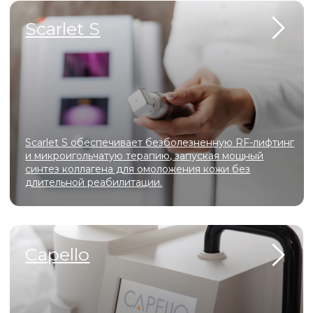
Андрее
Главный врач, врач-косметолог
ЦКК Элисса
ЗАПИСАТЬСЯ
ВСЕ СПЕЦИАЛИСТЫ
Контак
ООО «ЦЕНТР КРАСОТЫ
И КОСМЕТОЛОГИИ ЭЛИССА»
График работы