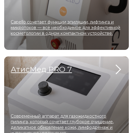
10:00 - 22:00
Адрес
Московская область, г.о. Ленинский, рп.
Дрожжино, ул. Южная, д. 16к2
Телефон
+7 (925) 366-65-55
e-mail
star5792@mail.ru