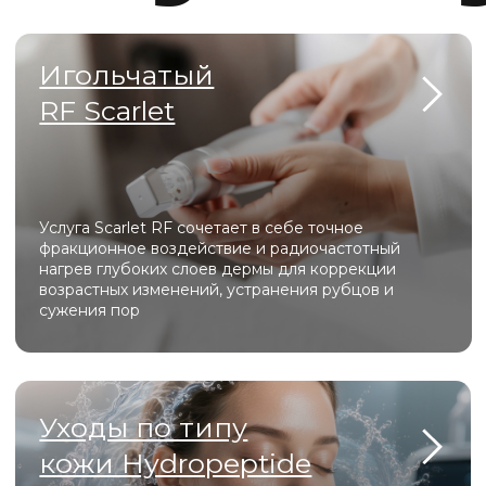
Специалисты
с 10-летним опытом
Регулярные скидки и акции для
новых пациентов
Доступные цены
Комфортные, хорошо оборудованные
кабинеты
Самые безопасные инъекционные
методики
Эффективные лазерные технологии
для коррекции шрамов, рубцов,