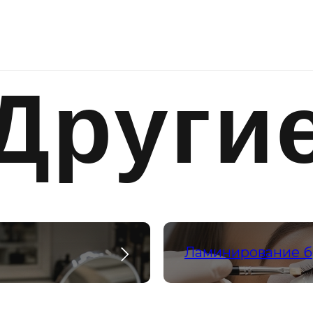
Други
услуг
Ламинирование б