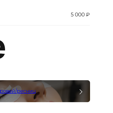
5 000 ₽
е
и
ровей/ресниц