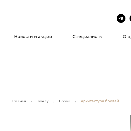
Услуги
О нас
Новости и акции
Специалисты
О ц
Главная
→
Beauty
→
Брови
→
Архитектура бровей