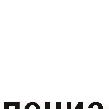
пециа