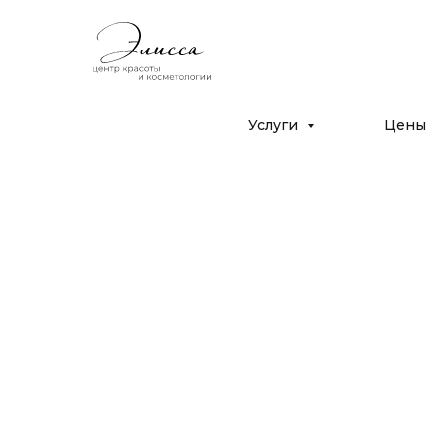
Дрожжино, ул. Южная 16к2
с 10:00 до 22:00
+7 (925) 366-65-55
Услуги
Цены