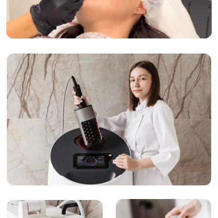
СО СПЕЦИАЛИСТОМ
18+
Наименование организации:
ООО «ЦКК Элисса»
ОГРН/ОГРНИП: 1245000119407
ИНН: 50003166099
Перечень услуг ООО ЦКК ЭЛИССА
Контакты органов исполнительной
власти в сфере охраны здоровья
граждан
Политика конфиденциальности
Нормативно-правовые документы