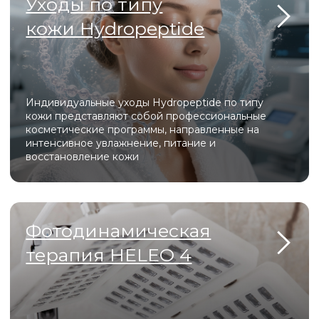
Современный аппарат для газожидкостного
пилинга, который сочетает глубокое очищение,
деликатное обновление кожи, лимфодренаж и
интенсивное увлажнение
О центре
Мы создали уникальное пространство, в котором
гармонично сочетаются современные технологии,
профессионализм мастеров и атмосфера уюта. Здесь
каждая деталь продумана для того, чтобы вы могли
расслабиться, почувствовать заботу и насладиться
процессом преображения.
У нас вы сможете подчеркнуть свою естественную
красоту, сохранить молодость и здоровье, а также
выразить свою индивидуальность.
Мы ценим каждого клиента и делаем всё возможное,
чтобы вы уходили от нас с улыбкой и желанием
вернуться снова!