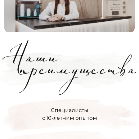
Адрес
Московская область, г.о. Ленинский, рп.
Дрожжино, ул. Южная, д. 16к2
Телефон
+7 (925) 366-65-55
e-mail
star5792@mail.ru