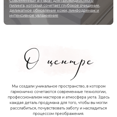
Анд
Покручина
Анна
Андреевна