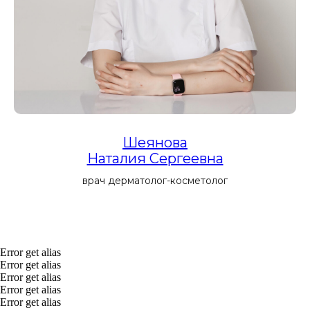
косметические программы, направленные на
интенсивное увлажнение, питание и
восстановление кожи
Фотодинамическая
терапия HELEO 4
Шеянова
Процедура фотодинамической терапии, которая
избирательно удаляет поврежденные клетки,
Наталия Сергеевна
запуская естественные механизмы омоложения
или решая такие проблемы, как акне,
пигментация
врач дерматолог-косметолог
ВСЕ УСЛУГИ
Error get alias
Оборудование
Error get alias
Error get alias
Error get alias
Error get alias