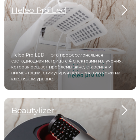
с 10-летним опытом
Регулярные скидки и акции для
новых пациентов
Доступные цены
Комфортные, хорошо оборудованные
кабинеты
Самые безопасные инъекционные
методики
Эффективные лазерные технологии
для коррекции шрамов, рубцов,
возрастных изменений