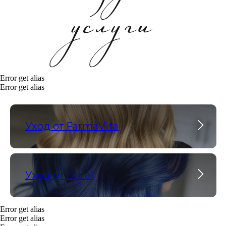
Специалисты
центра
Error get alias
Error get alias
Уход от FarmaVita
Уход от Lebel
Error get alias
Error get alias