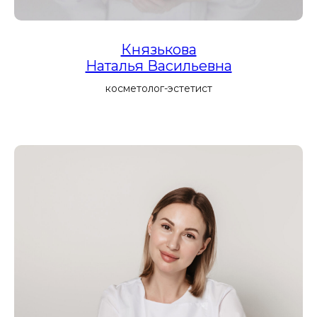
Князькова
Наталья Васильевна
Игольчатый
RF Scarlet
косметолог-эстетист
Услуга Scarlet RF сочетает в себе точное
фракционное воздействие и радиочастотный
нагрев глубоких слоев дермы для коррекции
возрастных изменений, устранения рубцов и
сужения пор
Уходы по типу
кожи Hydropeptide
Индивидуальные уходы Hydropeptide по типу
кожи представляют собой профессиональные