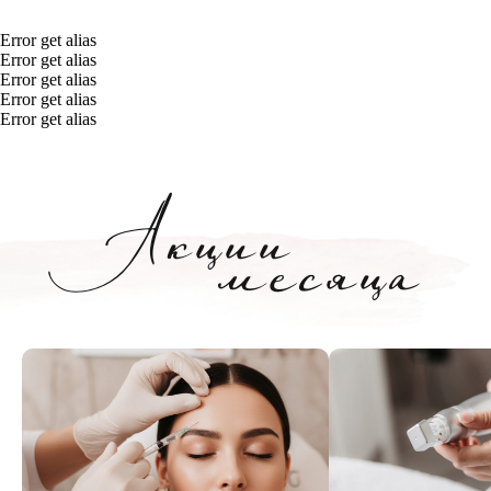
Error get alias
Error get alias
Error get alias
Heleo Pro Led
Error get alias
Error get alias
Heleo Pro LED — это профессиональная
светодиодная матрица с 4 спектрами излучения,
которая решает проблемы акне, старения и
пигментации, стимулируя регенерацию кожи на
клеточном уровне.
Beautylizer
Beautylizer сочетает в себе ультразвуковую
чистку, фонофорез и микротоковую терапию,
обеспечивая глубокое очищение, лифтинг и